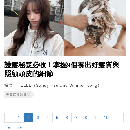
護髮秘笈必收！掌握9個養出好髮質與
照顧頭皮的細節
撰文
ELLE（Sandy Hsu and Winnie Tseng）
美妝保養類商品
«
1
2
3
4
5
6
7
8
9
10
…
»
»»