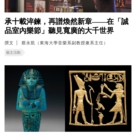
承十載淬鍊，再譜煥然新章——在「誠
品室內樂節」聽見寬廣的大千世界
撰文
蔡永凱（東海大學音樂系副教授兼系主任）
藝文活動