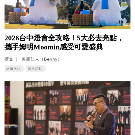
2026台中燈會全攻略！5大必去亮點，
攜手姆明Moomin感受可愛盛典
撰文
美麗佳人（Benny）
旅遊文化
藝文活動