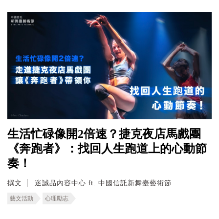
生活忙碌像開2倍速？捷克夜店馬戲團
《奔跑者》：找回人生跑道上的心動節
奏！
撰文
迷誠品內容中心 ft. 中國信託新舞臺藝術節
藝文活動
心理勵志