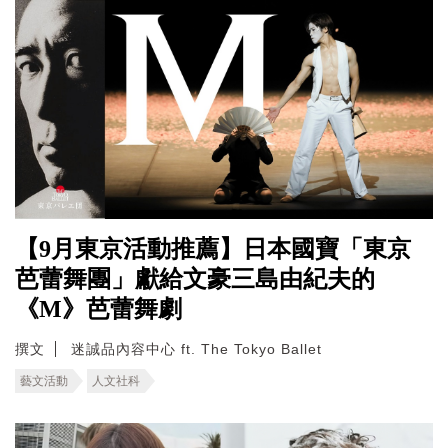
【9月東京活動推薦】日本國寶「東京
芭蕾舞團」獻給文豪三島由紀夫的
《M》芭蕾舞劇
撰文
迷誠品內容中心 ft. The Tokyo Ballet
藝文活動
人文社科