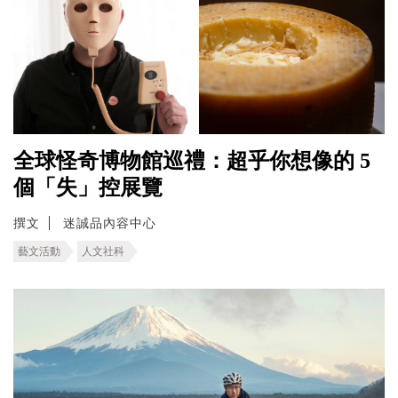
全球怪奇博物館巡禮：超乎你想像的 5
個「失」控展覽
撰文
迷誠品內容中心
藝文活動
人文社科