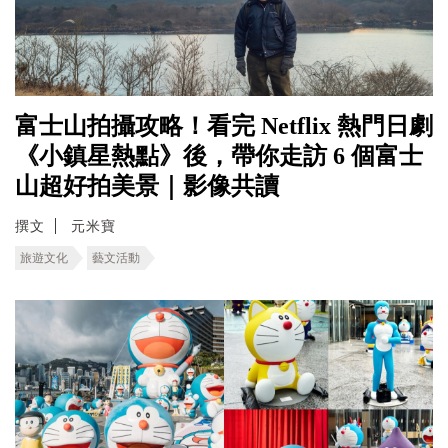
富士山拍攝攻略！看完 Netflix 熱門日劇
《小鎮星熱點》後，帶你走訪 6 個富士
山超好拍美景｜影像共讀
撰文
元米寶
旅遊文化
藝文活動