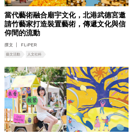
當代藝術融合廟宇文化，北港武德宮邀
請竹藝家打造裝置藝術，傳遞文化與信
仰間的流動
撰文
FLiPER
藝文活動
人文社科