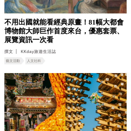
不用出國就能看經典原畫！81幅大都會
博物館大師巨作首度來台，優惠套票、
展覽資訊一次看
撰文
KKday旅遊生活誌
藝文活動
人文社科