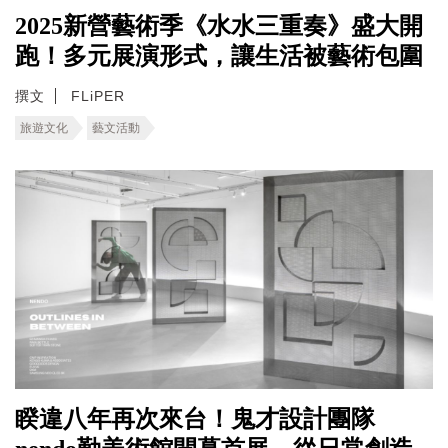
2025新營藝術季《水水三重奏》盛大開
跑！多元展演形式，讓生活被藝術包圍
撰文
FLiPER
旅遊文化
藝文活動
睽違八年再次來台！鬼才設計團隊