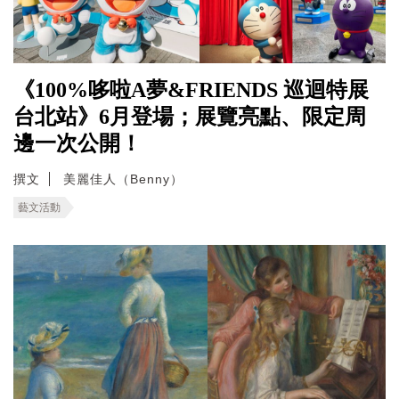
《100%哆啦A夢&FRIENDS 巡迴特展
台北站》6月登場；展覽亮點、限定周
邊一次公開！
撰文
美麗佳人（Benny）
藝文活動