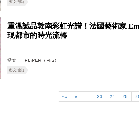
藝文活動
重溫誠品敦南彩虹光譜！法國藝術家 Emmanu
現都市的時光流轉
撰文
FLiPER（Mia）
藝文活動
««
«
…
23
24
25
2