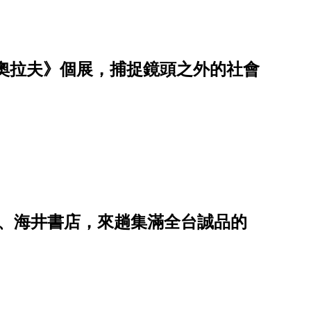
奧拉夫》個展，捕捉鏡頭之外的社會
牆、海井書店，來趟集滿全台誠品的