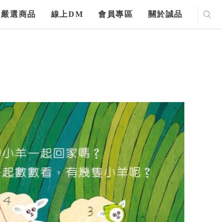
嚴選商品
線上DM
會員專區
關於誠品