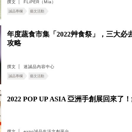
撰文
FLiPER（Mia）
誠品專欄
藝文活動
年度蔬食市集「2022艸食祭」，三大
攻略
撰文
迷誠品內容中心
誠品專欄
藝文活動
2022 POP UP ASIA 亞洲手創展回
撰文
expo誠品生活文創平台