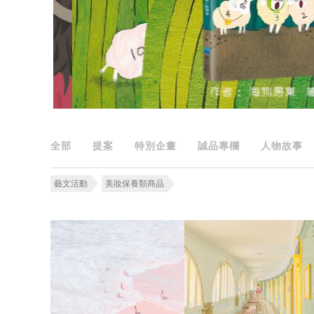
全部
提案
特別企畫
誠品專欄
人物故事
藝文活動
美妝保養類商品