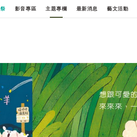
漫祭
影音專區
主題專欄
最新消息
藝文活動