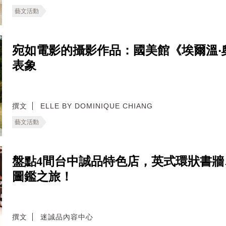
藝文活動
宛如電影的攝影作品：國美館《埃爾溫‧
表象
撰文
ELLE BY DOMINIQUE CHIANG
藝文活動
盤點4間台中誠品特色店，英式環狀書
圖鑑之旅！
撰文
迷誠品內容中心