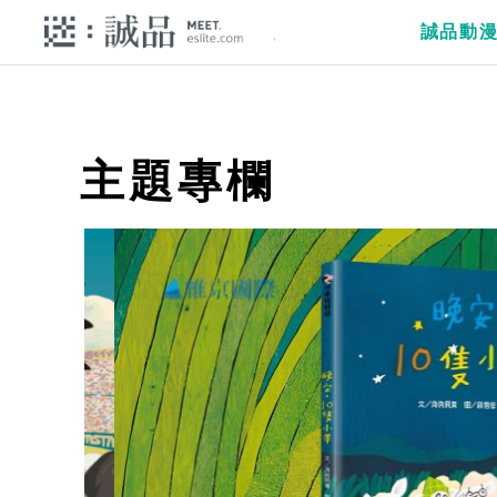
誠品動
主題專欄