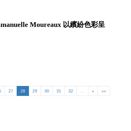
elle Moureaux 以繽紛色彩呈
6
27
28
29
30
31
32
…
»
»»