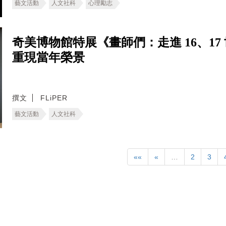
藝文活動
人文社科
心理勵志
奇美博物館特展《畫師們：走進 16、1
重現當年榮景
撰文
FLiPER
藝文活動
人文社科
««
«
…
2
3