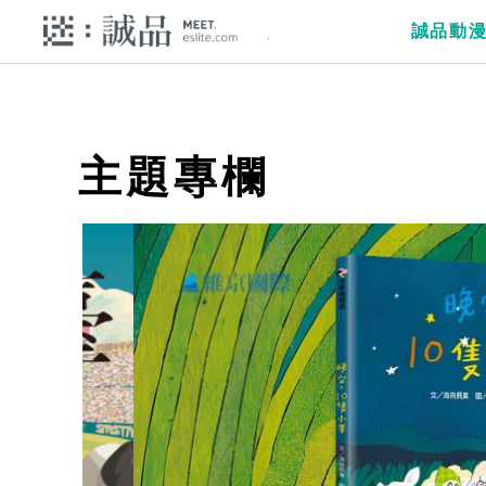
誠品動
主題專欄