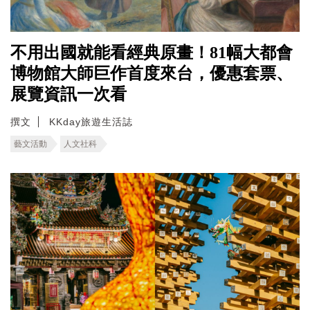
不用出國就能看經典原畫！81幅大都會
博物館大師巨作首度來台，優惠套票、
展覽資訊一次看
撰文
KKday旅遊生活誌
藝文活動
人文社科