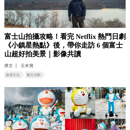
富士山拍攝攻略！看完 Netflix 熱門日劇
《小鎮星熱點》後，帶你走訪 6 個富士
山超好拍美景｜影像共讀
撰文
元米寶
旅遊文化
藝文活動