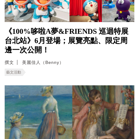
《100%哆啦A夢&FRIENDS 巡迴特展
台北站》6月登場；展覽亮點、限定周
邊一次公開！
撰文
美麗佳人（Benny）
藝文活動