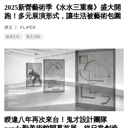
2025新營藝術季《水水三重奏》盛大開
跑！多元展演形式，讓生活被藝術包圍
撰文
FLiPER
旅遊文化
藝文活動
睽違八年再次來台！鬼才設計團隊