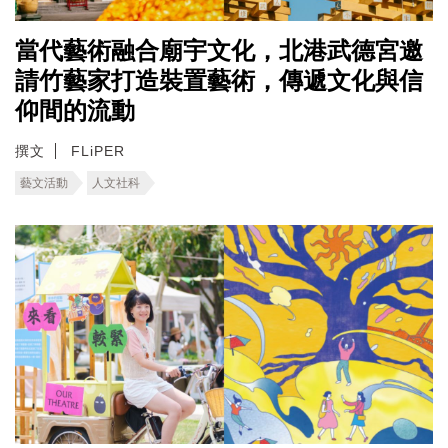
當代藝術融合廟宇文化，北港武德宮邀
請竹藝家打造裝置藝術，傳遞文化與信
仰間的流動
撰文
FLiPER
藝文活動
人文社科