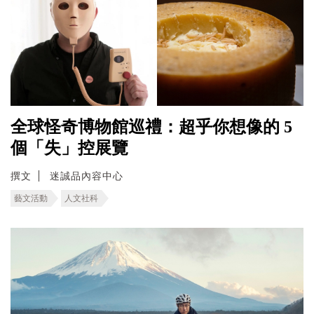
全球怪奇博物館巡禮：超乎你想像的 5
個「失」控展覽
撰文
迷誠品內容中心
藝文活動
人文社科