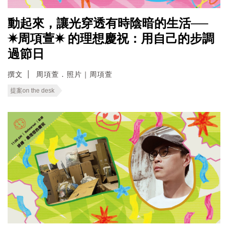
動起來，讓光穿透有時陰暗的生活──
✷周項萱✷ 的理想慶祝：用自己的步調
過節日
撰文
周項萱．照片｜周項萱
提案on the desk