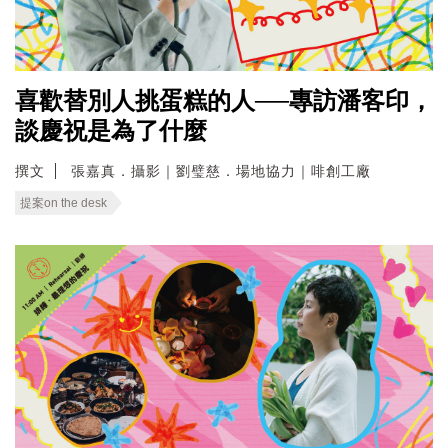
喜歡替別人挑蛋糕的人──專訪潘客印，
談慶祝是為了什麼
撰文
張嘉真．攝影｜劉璧慈．場地協力｜啡創工廠
提案on the desk