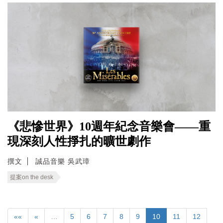
《悲慘世界》10週年紀念音樂會——重
現深刻人性掙扎的曠世劇作
撰文
誠品音樂 吳武璋
提案on the desk
««
«
…
5
6
7
8
9
10
11
12