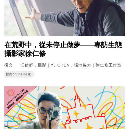
在荒野中，從未停止做夢——專訪生態
攝影家徐仁修
撰文
汪倩妤．攝影｜YJ CHEN．場地協力｜徐仁修工作室
提案on the desk