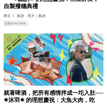
自製撥穗典禮
撰文
顏訥．照片｜顏訥
提案on the desk
就著啤酒，把所有感情拌成一坨入肚──
✷沐羽✷ 的理想慶祝：大魚大肉，吃