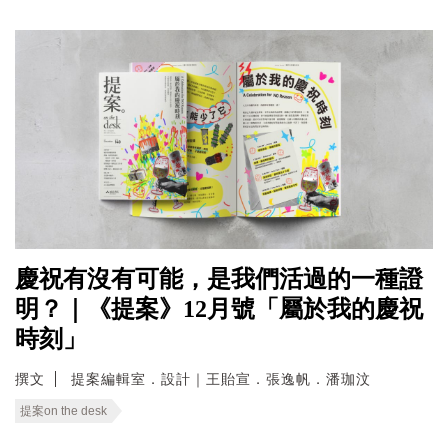
慶祝有沒有可能，是我們活過的一種證
明？｜《提案》12月號「屬於我的慶祝
時刻」
撰文
提案編輯室．設計｜王貽宣．張逸帆．潘珈汶
提案on the desk