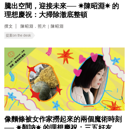
騰出空間，迎接未來── ✷陳昭淵✷ 的
理想慶祝：大掃除澈底整頓
撰文
陳昭淵．照片｜陳昭淵
提案on the desk
像麵條被女作家撈起來的兩個魔術時刻
── ✷顏訥✷ 的理想慶祝：三五好友，