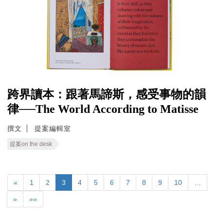
跨界讀本：跟著馬諦斯，感受事物的韻
律──The World According to Matisse
撰文
提案編輯室
提案on the desk
«
1
2
3
4
5
6
7
8
9
10
…
»
»»