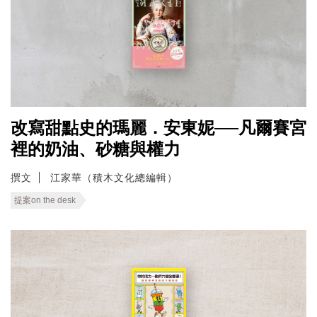
改寫甜點史的瑪麗．安東妮──凡爾賽宮
裡的奶油、砂糖與權力
撰文
江家華（積木文化總編輯）
提案on the desk