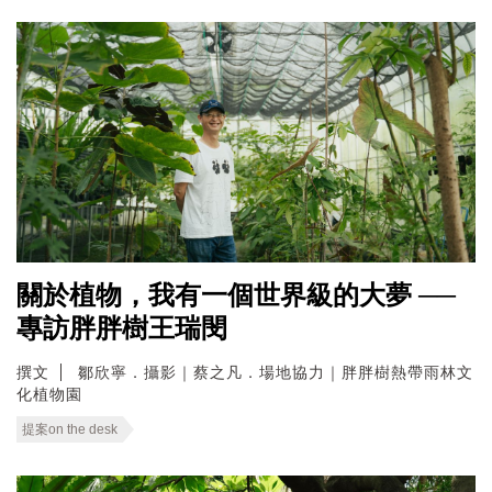
關於植物，我有一個世界級的大夢 ──
專訪胖胖樹王瑞閔
撰文
鄒欣寧．攝影｜蔡之凡．場地協力｜胖胖樹熱帶雨林文
化植物園
提案on the desk