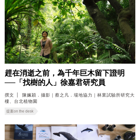
趕在消逝之前，為千年巨木留下證明
──「找樹的人」徐嘉君研究員
撰文
陳姵穎．攝影｜蔡之凡．場地協力｜林業試驗所研究大
樓、台北植物園
提案on the desk