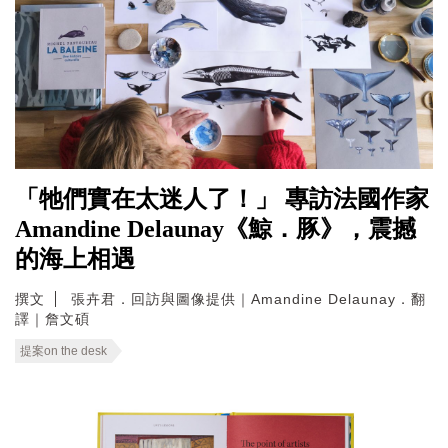
「牠們實在太迷人了！」 專訪法國作家
Amandine Delaunay《鯨．豚》，震撼
的海上相遇
撰文
張卉君．回訪與圖像提供｜Amandine Delaunay．翻
譯｜詹文碩
提案on the desk