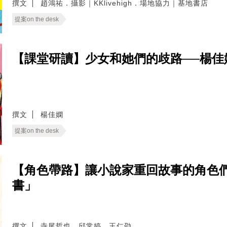
撰文
趙鴻祐．攝影｜KKlivehigh．場地協力｜基地書店
提案on the desk
【課堂研讀】少女和她們的歧路──楊
撰文
楊佳嫻
提案on the desk
【角色帶路】讓小說家重回故事的角色們
書」
撰文
寺尾哲也．邱常婷．王仁劭