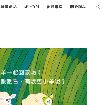
嚴選商品
線上DM
會員專區
關於誠品