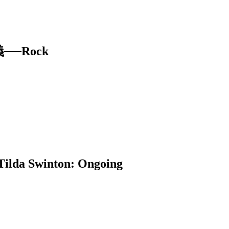
─Rock
winton: Ongoing