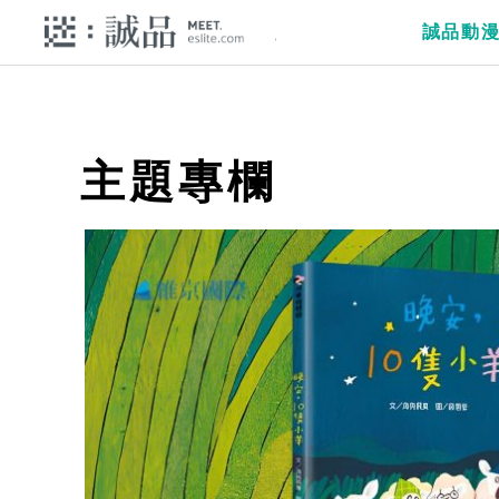
誠品動
主題專欄