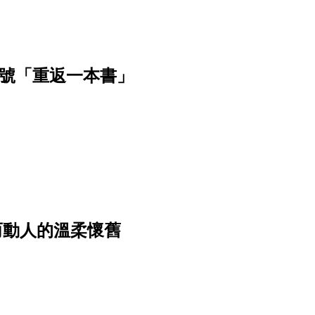
月號「重返一本書」
——真誠而動人的溫柔懷舊