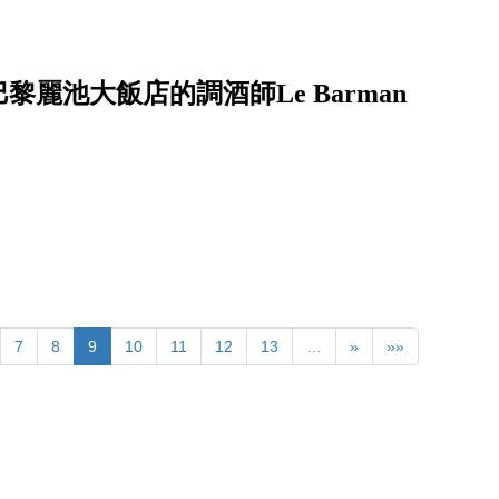
麗池大飯店的調酒師Le Barman
7
8
9
10
11
12
13
…
»
»»