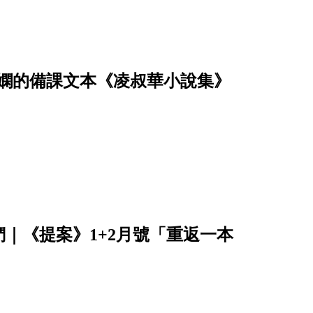
佳嫻的備課文本《凌叔華小說集》
｜《提案》1+2月號「重返一本