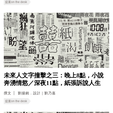
提案on the desk
未來人文字撞擊之三：晚上8點，小說
奔湧情慾／深夜11點，紙張訴說人生
撰文
劉揚銘．設計｜劉乃嘉
提案on the desk