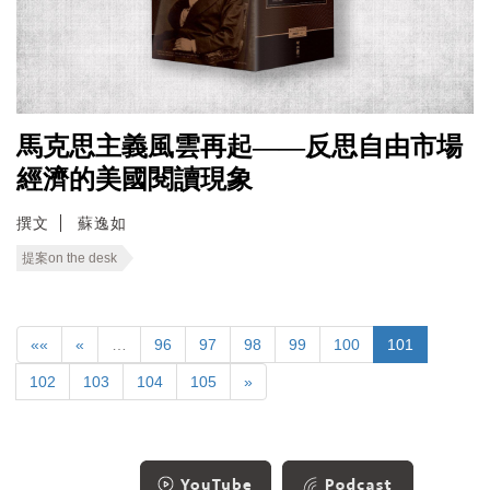
馬克思主義風雲再起——反思自由市場
經濟的美國閱讀現象
撰文
蘇逸如
提案on the desk
««
«
…
96
97
98
99
100
101
102
103
104
105
»