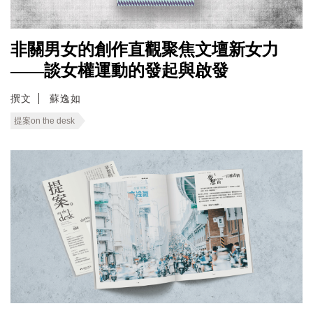
非關男女的創作直觀聚焦文壇新女力
——談女權運動的發起與啟發
撰文
蘇逸如
提案on the desk