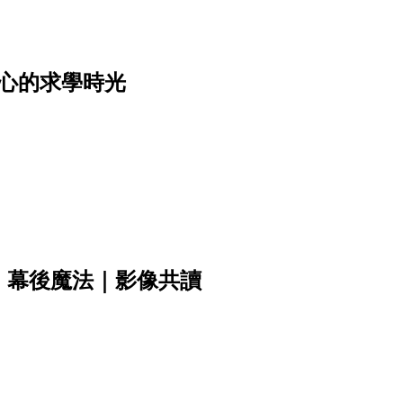
心的求學時光
》幕後魔法｜影像共讀