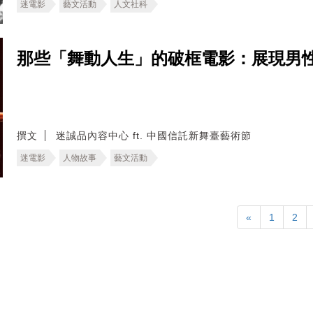
迷電影
藝文活動
人文社科
那些「舞動人生」的破框電影：展現男
撰文
迷誠品內容中心 ft. 中國信託新舞臺藝術節
迷電影
人物故事
藝文活動
«
1
2