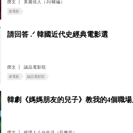
撰文
美麗佳人（JU豬編）
迷電影
請回答 .ᐟ 韓國近代史經典電影選
撰文
誠品電影院
迷電影
誠品電影院
韓劇《媽媽朋友的兒子》教我的4個職
撰文
經理人八分生活（莊彙翌）