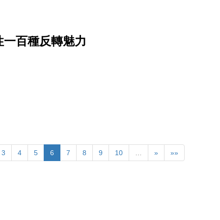
性一百種反轉魅力
3
4
5
6
7
8
9
10
…
»
»»