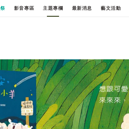
漫祭
影音專區
主題專欄
最新消息
藝文活動