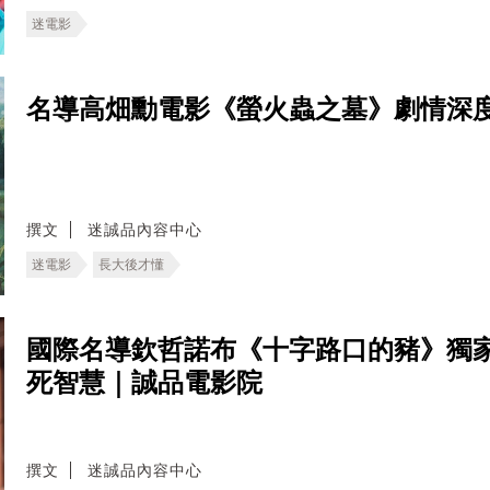
迷電影
名導高畑勳電影《螢火蟲之墓》劇情深
撰文
迷誠品內容中心
迷電影
長大後才懂
國際名導欽哲諾布《十字路口的豬》獨
死智慧｜誠品電影院
撰文
迷誠品內容中心