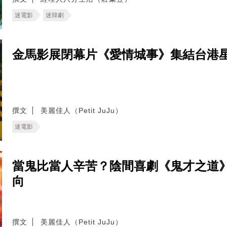
迷電影
迷韓劇
金馬影展閉幕片《愛情城事》集結台港
撰文
美麗佳人（Petit JuJu）
迷電影
當鬼比當人辛苦？陰間喜劇《鬼才之道
向
撰文
美麗佳人（Petit JuJu）