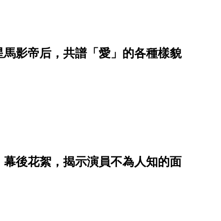
星馬影帝后，共譜「愛」的各種樣貌
》幕後花絮，揭示演員不為人知的面