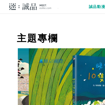
誠品動
主題專欄