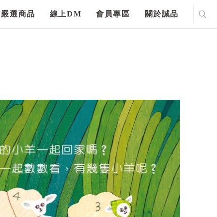
嚴選商品
線上DM
會員專區
關於誠品