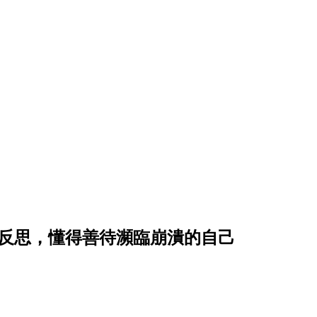
場反思，懂得善待瀕臨崩潰的自己