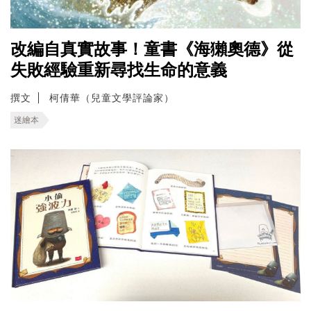
改編自真實故事！童書《海獺奧德》從
失敗經驗重新尋找生命的意義
撰文
柯倩華（兒童文學評論家）
迷繪本