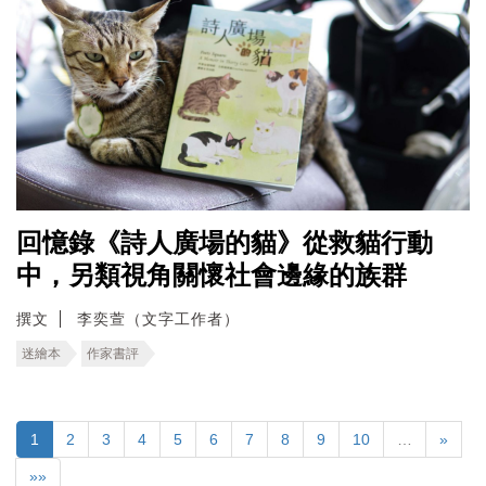
回憶錄《詩人廣場的貓》從救貓行動
中，另類視角關懷社會邊緣的族群
撰文
李奕萱（文字工作者）
迷繪本
作家書評
1
2
3
4
5
6
7
8
9
10
…
»
»»