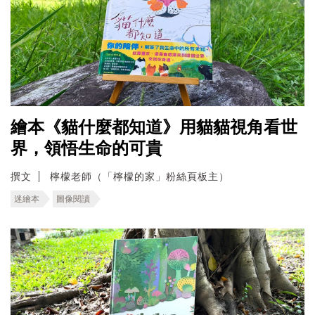
繪本《貓什麼都知道》用貓貓視角看世
界，領悟生命的可貴
撰文
檸檬老師（「檸檬的家」粉絲頁板主）
迷繪本
圖像閱讀