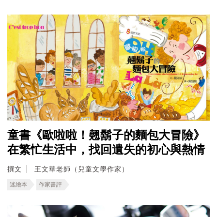
童書《歐啦啦！翹鬍子的麵包大冒險》
在繁忙生活中，找回遺失的初心與熱情
撰文
王文華老師（兒童文學作家）
迷繪本
作家書評