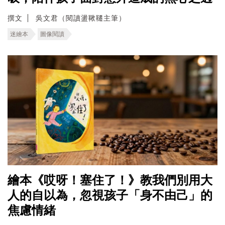
撰文
吳文君（閱讀盪鞦韆主筆）
迷繪本
圖像閱讀
繪本《哎呀！塞住了！》教我們別用大
人的自以為，忽視孩子「身不由己」的
焦慮情緒