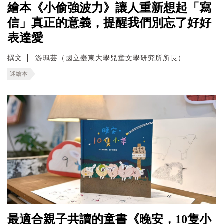
繪本《小偷強波力》讓人重新想起「寫
信」真正的意義，提醒我們別忘了好好
表達愛
撰文
游珮芸（國立臺東大學兒童文學研究所所長）
迷繪本
最適合親子共讀的童書《晚安，10隻小