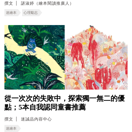
撰文
諶淑婷（繪本閱讀推廣人）
迷繪本
心理勵志
從一次次的失敗中，探索獨一無二的優
點；5本自我認同童書推薦
撰文
迷誠品內容中心
迷繪本