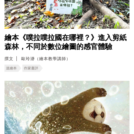
繪本《噗拉噗拉國在哪裡？》進入剪紙
森林，不同於數位繪圖的感官體驗
撰文
歐玲瀞（繪本教學講師）
迷繪本
作家書評