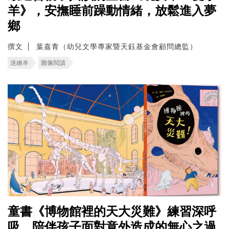
羊》，安撫睡前躁動情緒，放鬆進入夢
鄉
撰文
葉嘉青（幼兒文學專家暨天鈺基金會顧問總監）
迷繪本
圖像閱讀
童書《博物館裡的天大災難》練習深呼
吸，陪伴孩子面對意外造成的無心之過