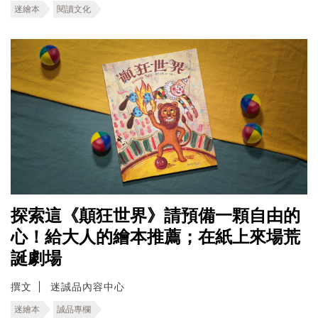
迷繪本
閱讀文化
探索這《顛狂世界》請預備一顆自由的
心！給大人的繪本推薦；在紙上來場荒
誕劇場
撰文
迷誠品內容中心
迷繪本
誠品專欄