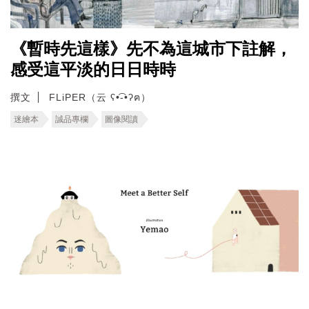
《暫時先這樣》先不為這城市下註解，
感受這平淡的日日時時
撰文
FLiPER（云 ʕ•͡-•ʔฅ）
迷繪本
誠品專欄
圖像閱讀