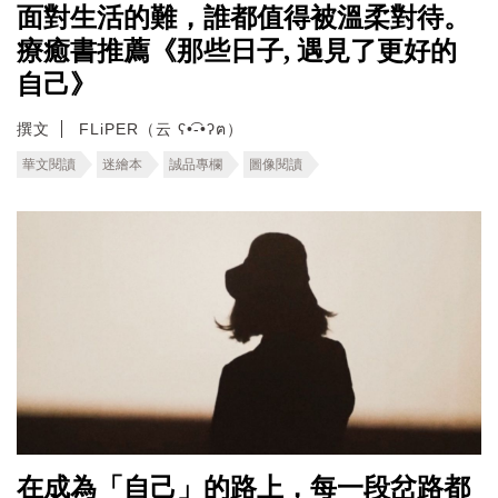
面對生活的難，誰都值得被溫柔對待。
療癒書推薦《那些日子, 遇見了更好的
自己》
撰文
FLiPER（云 ʕ•͡-•ʔฅ）
華文閱讀
迷繪本
誠品專欄
圖像閱讀
在成為「自己」的路上，每一段岔路都