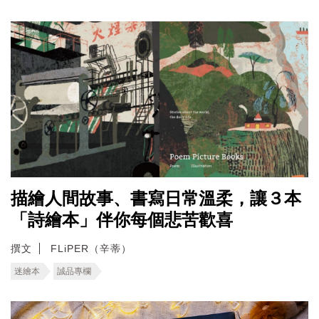
描繪人間故事、書寫日常溫柔，讓３本
「詩繪本」伴你每個悲苦歡喜
撰文
FLiPER（辛蒂）
迷繪本
誠品專欄