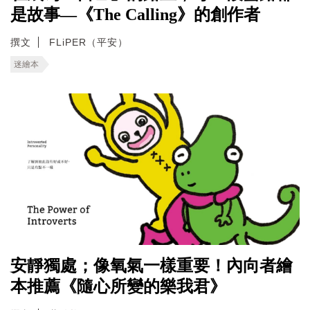
是故事—《The Calling》的創作者
撰文
FLiPER（平安）
迷繪本
安靜獨處；像氧氣一樣重要！內向者繪
本推薦《隨心所變的樂我君》