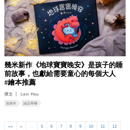
幾米新作《地球寶寶晚安》是孩子的睡
前故事，也獻給需要童心的每個大人
#繪本推薦
撰文
Lexi Hsu
迷繪本
誠品專欄
««
«
…
5
6
7
8
9
10
11
12