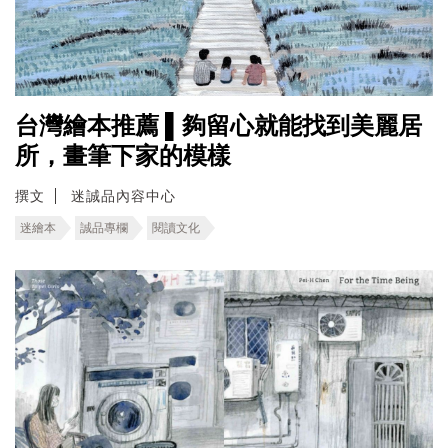
台灣繪本推薦 ▌夠留心就能找到美麗居
所，畫筆下家的模樣
撰文
迷誠品內容中心
迷繪本
誠品專欄
閱讀文化