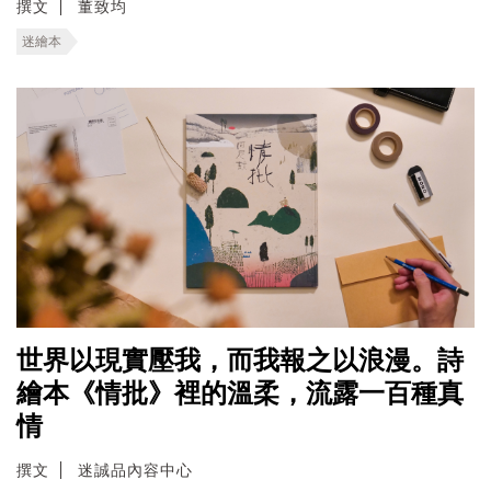
撰文
董致均
迷繪本
世界以現實壓我，而我報之以浪漫。詩
繪本《情批》裡的溫柔，流露一百種真
情
撰文
迷誠品內容中心