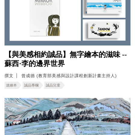
【與美感相約誠品】無字繪本的滋味 --
蘇西·李的邊界世界
撰文
曾成德 (教育部美感與設計課程創新計畫主持人)
迷繪本
誠品專欄
誠品兒童