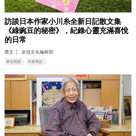
訪談日本作家小川糸全新日記散文集
《綠豌豆的秘密》，紀錄心靈充滿喜悅
的日常
撰文
皇冠文化編輯部
華文閱讀
作家專訪