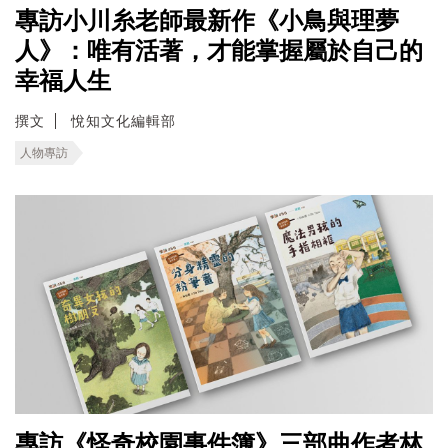
專訪小川糸老師最新作《小鳥與理夢
人》：唯有活著，才能掌握屬於自己的
幸福人生
撰文
悅知文化編輯部
人物專訪
專訪《怪奇校園事件簿》三部曲作者林