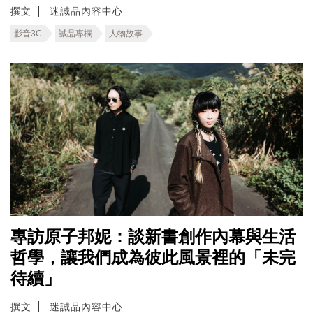
撰文
迷誠品內容中心
影音3C
誠品專欄
人物故事
專訪原子邦妮：談新書創作內幕與生活
哲學，讓我們成為彼此風景裡的「未完
待續」
撰文
迷誠品內容中心