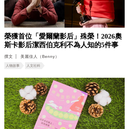
榮獲首位「愛爾蘭影后」殊榮！2026奧
斯卡影后潔西伯克利不為人知的5件事
撰文
美麗佳人（Benny）
人物故事
人文社科