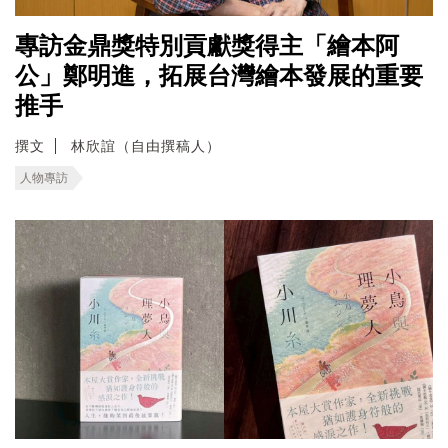
專訪金鼎獎特別貢獻獎得主「繪本阿
公」鄭明進，拓展台灣繪本發展的重要
推手
撰文
林欣誼（自由撰稿人）
人物專訪