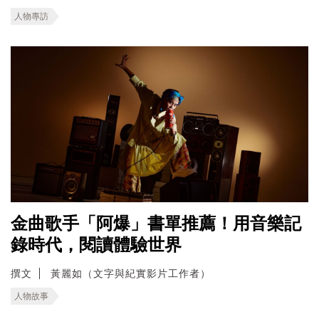
人物專訪
金曲歌手「阿爆」書單推薦！用音樂記
錄時代，閱讀體驗世界
撰文
黃麗如（文字與紀實影片工作者）
人物故事