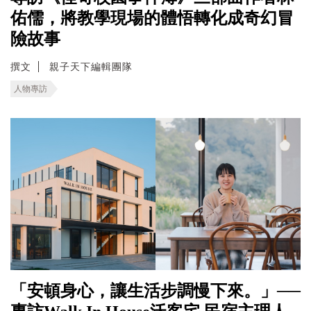
佑儒，將教學現場的體悟轉化成奇幻冒
險故事
撰文
親子天下編輯團隊
人物專訪
「安頓身心，讓生活步調慢下來。」──