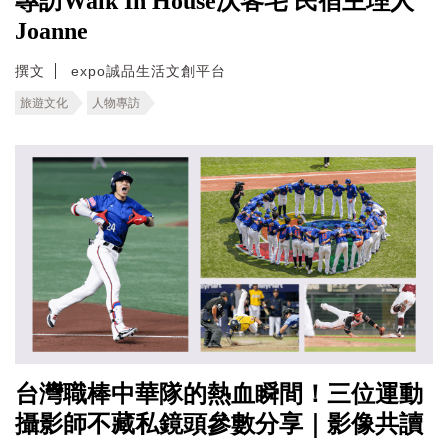
專訪Walk In House沃客宅 民宿主理人
Joanne
撰文
expo誠品生活文創平台
旅遊文化
人物專訪
台灣職棒中華隊的熱血瞬間！三位運動
攝影師不藏私鏡頭參數分享｜影像共讀