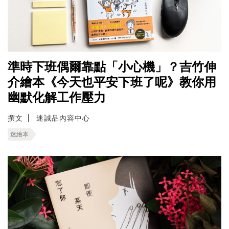
準時下班偶爾靠點「小心機」？吉竹伸
介繪本《今天也平安下班了呢》教你用
幽默化解工作壓力
撰文
迷誠品內容中心
迷繪本