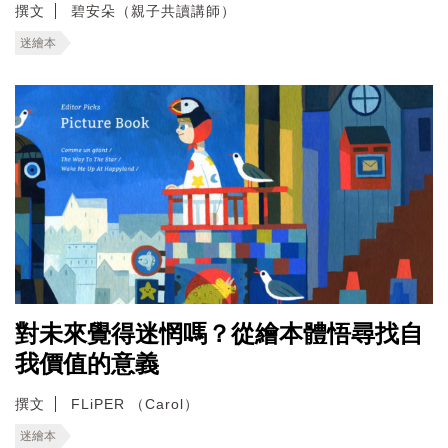
撰文
碧安朵（親子共讀講師）
迷繪本
對未來覺得迷惘嗎？從繪本體悟尋找自
我價值的意義
撰文
FLiPER （Carol）
迷繪本