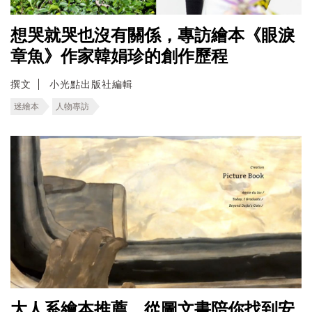
想哭就哭也沒有關係，專訪繪本《眼淚
章魚》作家韓娟珍的創作歷程
撰文
小光點出版社編輯
迷繪本
人物專訪
大人系繪本推薦，從圖文書陪你找到安