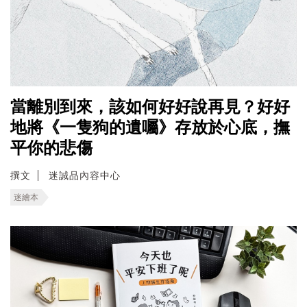
當離別到來，該如何好好說再見？好好
地將《一隻狗的遺囑》存放於心底，撫
平你的悲傷
撰文
迷誠品內容中心
迷繪本