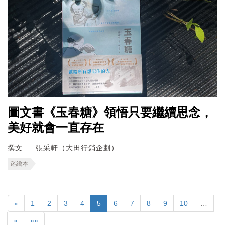
圖文書《玉春糖》領悟只要繼續思念，
美好就會一直存在
撰文
張采軒（大田行銷企劃）
迷繪本
«
1
2
3
4
5
6
7
8
9
10
…
»
»»