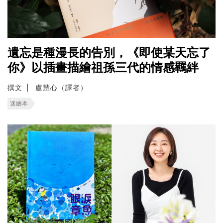
遺忘是種漫長的告別，《即使某天忘了
你》以插畫描繪祖孫三代的情感羈絆
撰文
盧慧心（譯者）
迷繪本