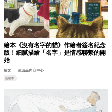
繪本《沒有名字的貓》作繪者簽名紀念
版！細膩描繪「名字」是情感聯繫的開
始
撰文
迷誠品內容中心
迷繪本