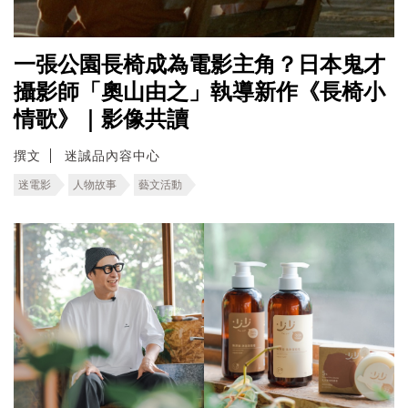
一張公園長椅成為電影主角？日本鬼才
攝影師「奧山由之」執導新作《長椅小
情歌》｜影像共讀
撰文
迷誠品內容中心
迷電影
人物故事
藝文活動