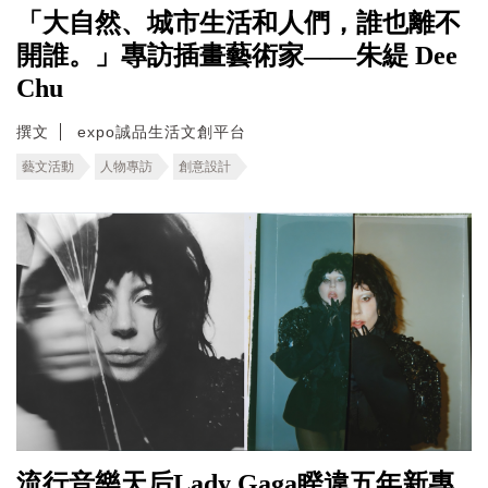
「大自然、城市生活和人們，誰也離不
開誰。」專訪插畫藝術家——朱緹 Dee
Chu
撰文
expo誠品生活文創平台
藝文活動
人物專訪
創意設計
流行音樂天后Lady Gaga睽違五年新專