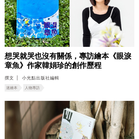
想哭就哭也沒有關係，專訪繪本《眼淚
章魚》作家韓娟珍的創作歷程
撰文
小光點出版社編輯
迷繪本
人物專訪