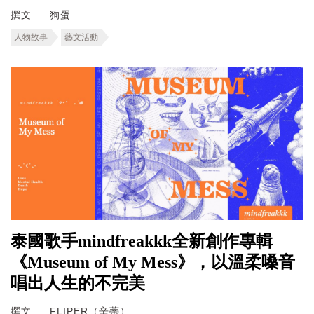
撰文
狗蛋
人物故事
藝文活動
泰國歌手mindfreakkk全新創作專輯
《Museum of My Mess》，以溫柔嗓音
唱出人生的不完美
撰文
FLIPER（辛蒂）