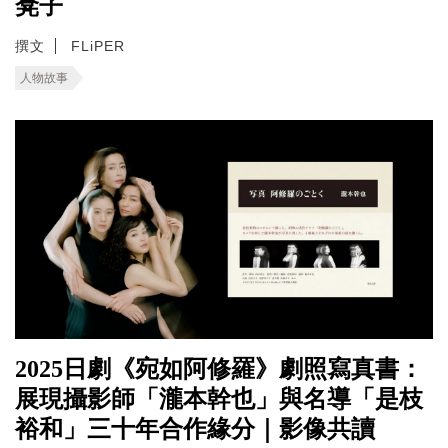
凳子
撰文
FLiPER
人物故事
2025日劇《宛如阿修羅》劇照寫真書：
展現攝影師「瀧本幹也」與名導「是枝
裕和」三十年合作緣分｜影像共讀