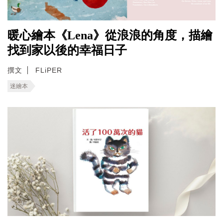
暖心繪本《Lena》從浪浪的角度，描繪
找到家以後的幸福日子
撰文
FLiPER
迷繪本