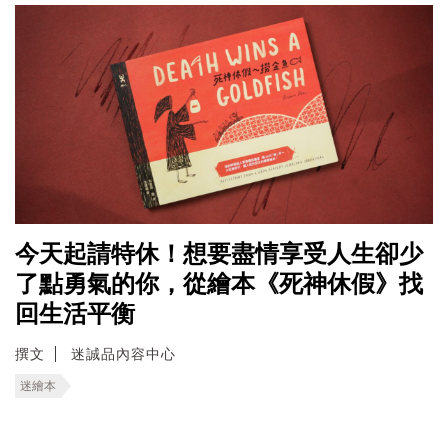
今天起請特休！想要盡情享受人生卻少
了點勇氣的你，從繪本《死神休假》找
回生活平衡
撰文
迷誠品內容中心
迷繪本