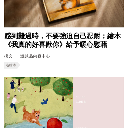
感到難過時，不要強迫自己忍耐；繪本
《我真的好喜歡你》給予暖心慰藉
撰文
迷誠品內容中心
迷繪本