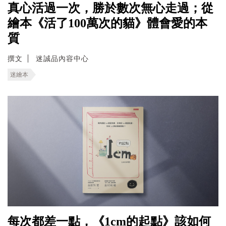
真心活過一次，勝於數次無心走過；從
繪本《活了100萬次的貓》體會愛的本
質
撰文
迷誠品內容中心
迷繪本
每次都差一點，《1cm的起點》該如何