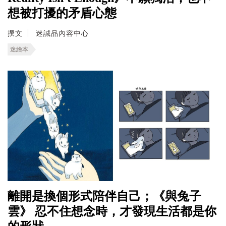
想被打擾的矛盾心態
撰文
迷誠品內容中心
迷繪本
離開是換個形式陪伴自己；《與兔子
雲》 忍不住想念時，才發現生活都是你