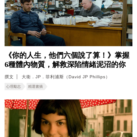
《你的人生，他們六個說了算！》掌握
6種體內物質，解救深陷情緒泥沼的你
撰文
大衛．JP．菲利浦斯（David JP Phillips）
心理勵志
精選書摘