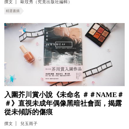
撰文
歐玟秀（究竟出版社編輯）
精選書摘
入圍芥川賞小說《未命名 ＃＃NAME＃
＃》直視未成年偶像黑暗社會面，揭露
從未傾訴的傷痕
撰文
兒玉雨子