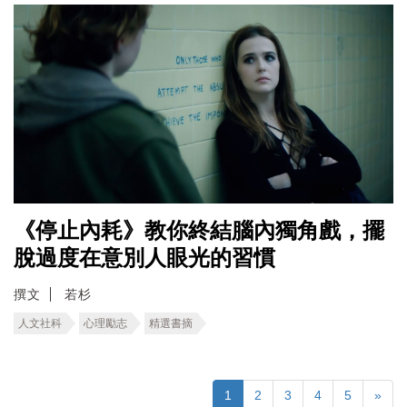
《停止內耗》教你終結腦內獨角戲，擺
脫過度在意別人眼光的習慣
撰文
若杉
人文社科
心理勵志
精選書摘
1
2
3
4
5
»