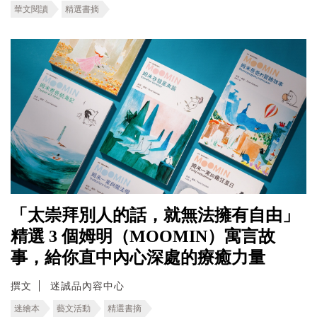
華文閱讀
精選書摘
「太崇拜別人的話，就無法擁有自由」
精選 3 個姆明（MOOMIN）寓言故
事，給你直中內心深處的療癒力量
撰文
迷誠品內容中心
迷繪本
藝文活動
精選書摘