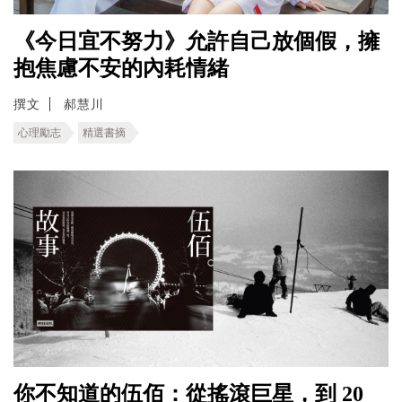
《今日宜不努力》允許自己放個假，擁
抱焦慮不安的內耗情緒
撰文
郝慧川
心理勵志
精選書摘
你不知道的伍佰：從搖滾巨星，到 20