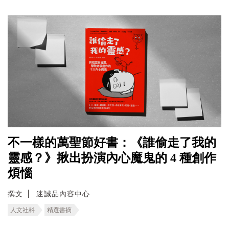
不一樣的萬聖節好書：《誰偷走了我的
靈感？》揪出扮演內心魔鬼的 4 種創作
煩惱
撰文
迷誠品內容中心
人文社科
精選書摘