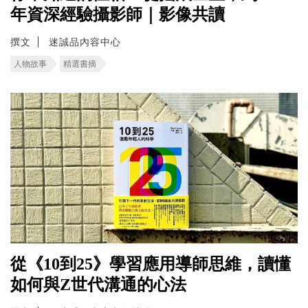
年資深經驗攝影師｜影像共讀
撰文
迷誠品內容中心
人物故事
精選書摘
從《10到25》學習應用導師思維，讀懂
如何與Z世代溝通的心法