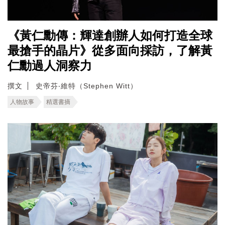
《黃仁勳傳：輝達創辦人如何打造全球
最搶手的晶片》從多面向採訪，了解黃
仁勳過人洞察力
撰文
史帝芬‧維特（Stephen Witt）
人物故事
精選書摘