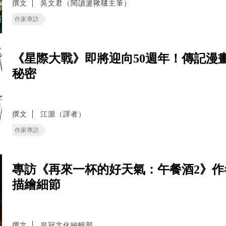
撰文
吳文君（閱讀盪鞦韆主筆）
作家專訪
《星際大戰》即將迎向50週年！傳記漫
秘密
撰文
江灝（譯者）
作家專訪
專訪《再來一杯的好天氣：午餐酒2》
描繪細節
撰文
皇冠文化編輯部