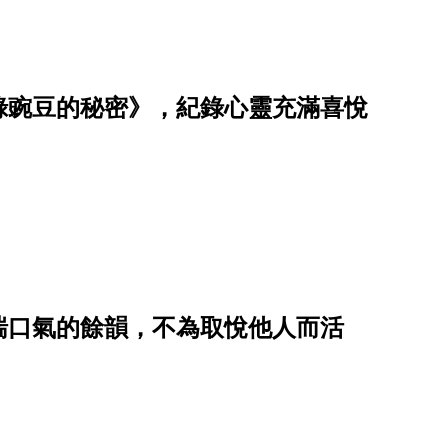
綠豌豆的秘密》，紀錄心靈充滿喜悅
喘口氣的餘韻，不為取悅他人而活