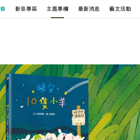
漫祭
影音專區
主題專欄
最新消息
藝文活動