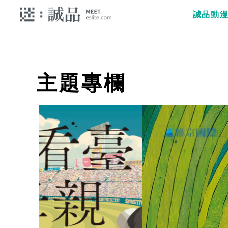
誠品動
主題專欄