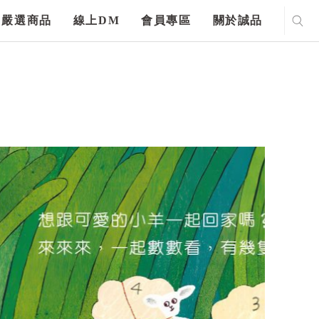
嚴選商品
線上DM
會員專區
關於誠品