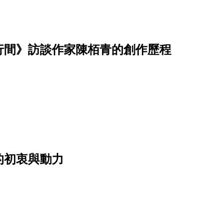
行間》訪談作家陳栢青的創作歷程
的初衷與動力