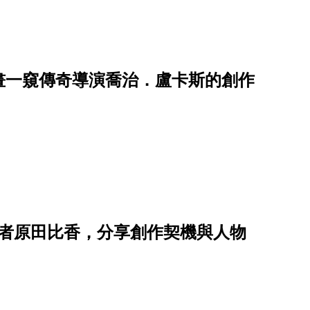
畫一窺傳奇導演喬治．盧卡斯的創作
作者原田比香，分享創作契機與人物