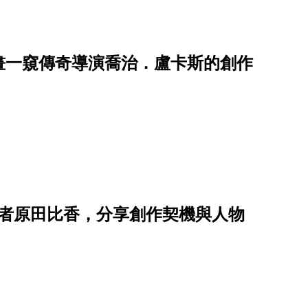
畫一窺傳奇導演喬治．盧卡斯的創作
作者原田比香，分享創作契機與人物