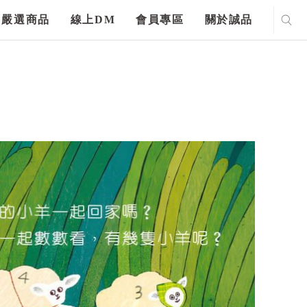
嚴選商品
線上DM
會員專區
關於誠品