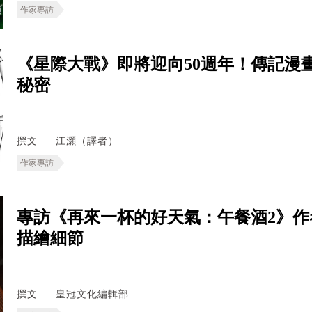
作家專訪
《星際大戰》即將迎向50週年！傳記漫
秘密
撰文
江灝（譯者）
作家專訪
專訪《再來一杯的好天氣：午餐酒2》
描繪細節
撰文
皇冠文化編輯部