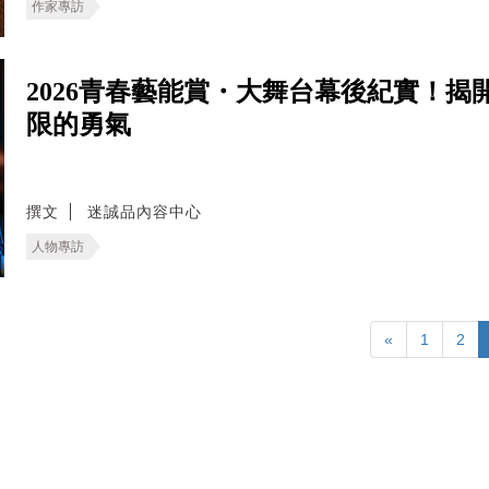
作家專訪
2026青春藝能賞・大舞台幕後紀實！
限的勇氣
撰文
迷誠品內容中心
人物專訪
«
1
2