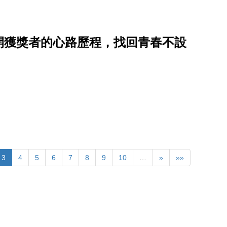
揭開獲獎者的心路歷程，找回青春不設
3
4
5
6
7
8
9
10
…
»
»»