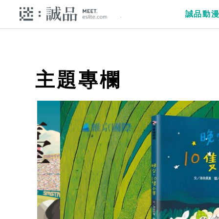
誠品動
主題專欄