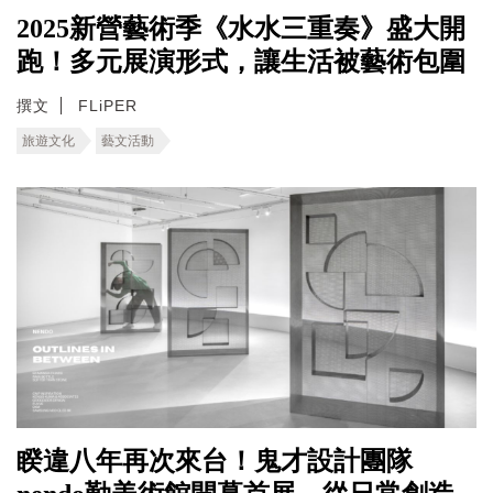
2025新營藝術季《水水三重奏》盛大開
跑！多元展演形式，讓生活被藝術包圍
撰文
FLiPER
旅遊文化
藝文活動
睽違八年再次來台！鬼才設計團隊