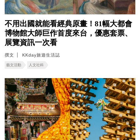
不用出國就能看經典原畫！81幅大都會
博物館大師巨作首度來台，優惠套票、
展覽資訊一次看
撰文
KKday旅遊生活誌
藝文活動
人文社科