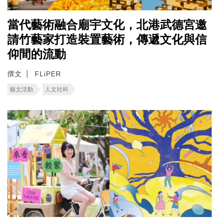
當代藝術融合廟宇文化，北港武德宮邀
請竹藝家打造裝置藝術，傳遞文化與信
仰間的流動
撰文
FLiPER
藝文活動
人文社科