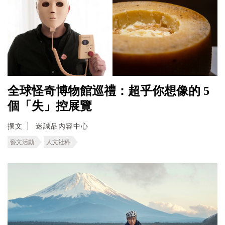
全球怪奇博物館巡禮：超乎你想像的 5
個「失」控展覽
撰文
迷誠品內容中心
藝文活動
人文社科