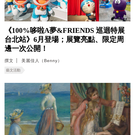
《100%哆啦A夢&FRIENDS 巡迴特展
台北站》6月登場；展覽亮點、限定周
邊一次公開！
撰文
美麗佳人（Benny）
藝文活動