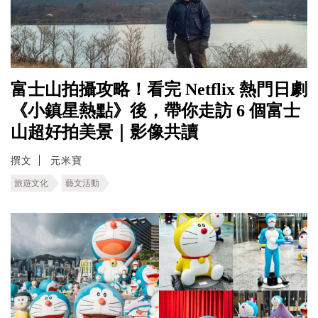
富士山拍攝攻略！看完 Netflix 熱門日劇
《小鎮星熱點》後，帶你走訪 6 個富士
山超好拍美景｜影像共讀
撰文
元米寶
旅遊文化
藝文活動