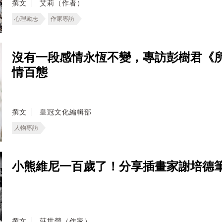
撰文
艾莉（作者）
心理勵志
作家專訪
沒有一段感情永恆不變，專訪彭樹君《
情百態
撰文
皇冠文化編輯部
人物專訪
小熊維尼一百歲了！分享插畫家謝培德
撰文
莊世瑩（作家）