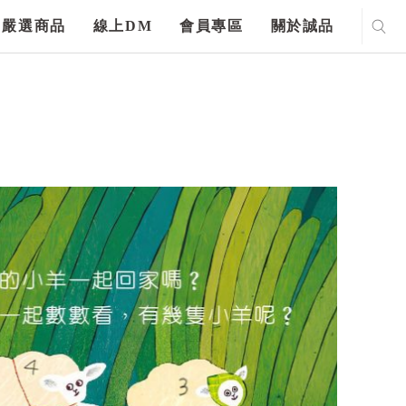
嚴選商品
線上DM
會員專區
關於誠品