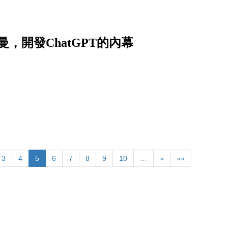
，開發ChatGPT的內幕
3
4
5
6
7
8
9
10
…
»
»»