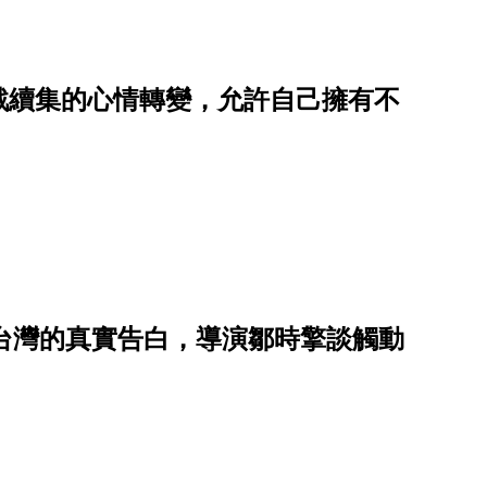
戰續集的心情轉變，允許自己擁有不
獻給台灣的真實告白，導演鄒時擎談觸動