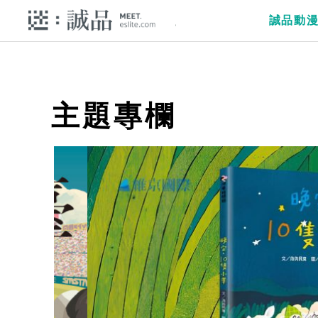
誠品動
主題專欄