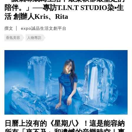
陪伴。」──專訪T.I.N.T STUDIO染•生
活 創辦人Kris、Rita
撰文
expo誠品生活文創平台
香氛美容
人物專訪
日曆上沒有的《星期八》！這是能容納