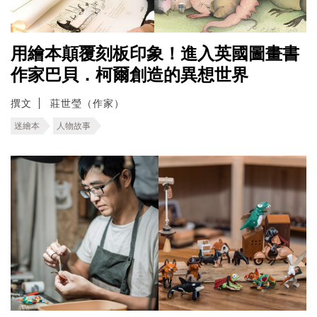
用繪本顛覆刻板印象！進入英國圖畫書
作家巴貝．柯爾創造的異想世界
撰文
莊世瑩（作家）
迷繪本
人物故事