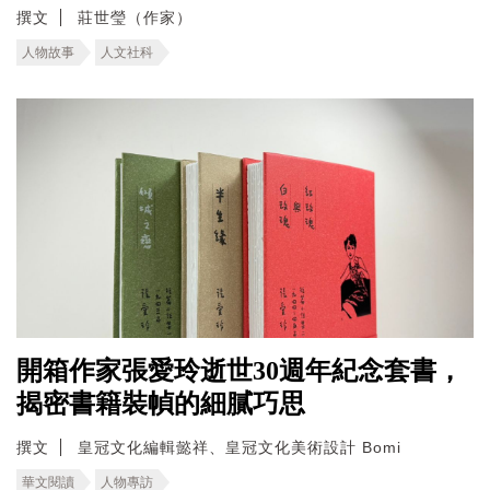
撰文
莊世瑩（作家）
人物故事
人文社科
開箱作家張愛玲逝世30週年紀念套書，
揭密書籍裝幀的細膩巧思
撰文
皇冠文化編輯懿祥、皇冠文化美術設計 Bomi
華文閱讀
人物專訪