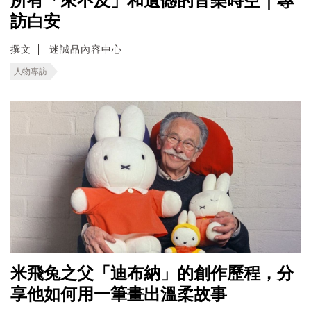
所有「來不及」和遺憾的音樂時空｜專
訪白安
撰文
迷誠品內容中心
人物專訪
米飛兔之父「迪布納」的創作歷程，分
享他如何用一筆畫出溫柔故事