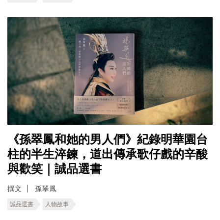
《孫翠鳳和她的男人們》紀錄明華園台
柱的半生淬鍊，道出傳承歌仔戲的辛酸
與歡笑｜誠品選書
撰文
孫翠鳳
誠品選書
人物故事