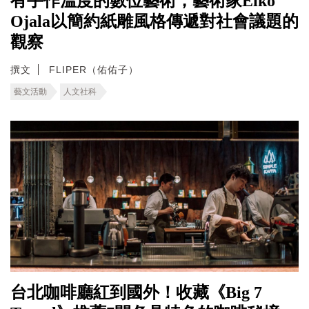
有手作溫度的數位藝術，藝術家Eiko
Ojala以簡約紙雕風格傳遞對社會議題的
觀察
撰文
FLIPER（佑佑子）
藝文活動
人文社科
台北咖啡廳紅到國外！收藏《Big 7