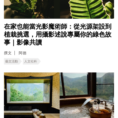
在家也能當光影魔術師：從光源架設到
植栽挑選，用攝影述說專屬你的綠色故
事｜影像共讀
撰文
阿德
藝文活動
人文社科