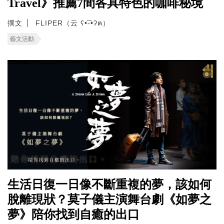
Travel》推薦7間各具特色的咖啡秘境
撰文
FLIPER（云 ʕ•͡-•ʔฅ）
藝文活動
生活日復一日像不斷重複的夢，該如何
脫離現狀？莫子儀主演舞台劇《如夢之
夢》陪你找到自癒的出口