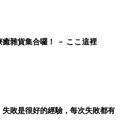
癒雜貨集合囉！ － ここ這裡
：失敗是很好的經驗，每次失敗都有