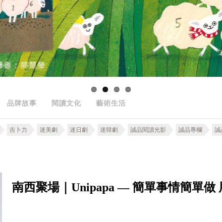
品牌故事
閱讀文化
藝術生活
吉卜力
迷美劇
迷日劇
迷韓劇
誠品閱讀光影
誠品專欄
誠
南西聚場｜Unipapa — 簡單事情簡