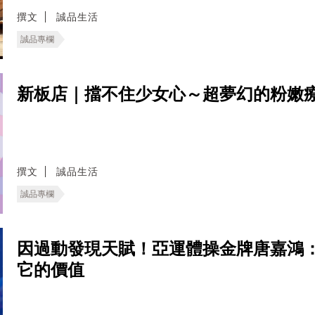
撰文
誠品生活
誠品專欄
新板店｜擋不住少女心～超夢幻的粉嫩療
撰文
誠品生活
誠品專欄
因過動發現天賦！亞運體操金牌唐嘉鴻
它的價值