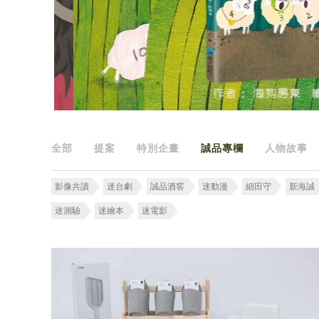
全部
提案
特別企畫
誠品專欄
人物故事
影像共讀
迷台劇
誠品酒窖
迷動漫
細田守
新海誠
迷測驗
迷繪本
迷電影