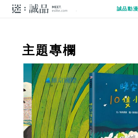
誠品動
主題專欄