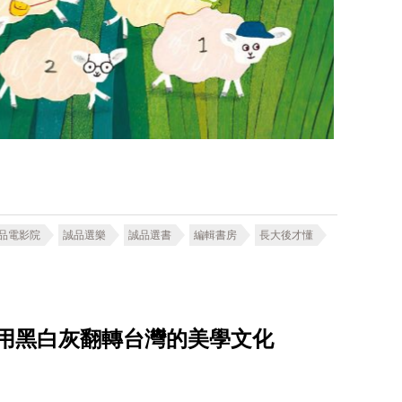
品電影院
誠品選樂
誠品選書
編輯書房
長大後才懂
單做 用黑白灰翻轉台灣的美學文化