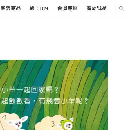
嚴選商品
線上DM
會員專區
關於誠品