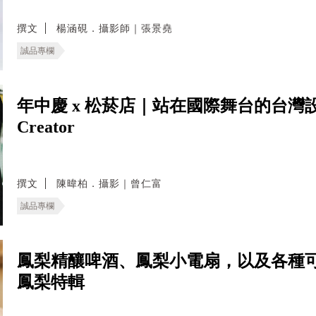
撰文
楊涵硯．攝影師｜張景堯
誠品專欄
年中慶 x 松菸店｜站在國際舞台的台灣設計 J
Creator
撰文
陳暐柏．攝影｜曾仁富
誠品專欄
鳳梨精釀啤酒、鳳梨小電扇，以及各種
鳳梨特輯