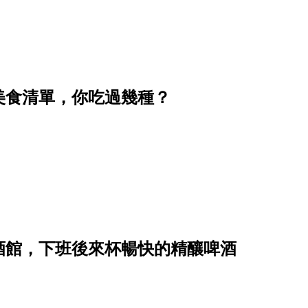
的美食清單，你吃過幾種？
餐酒館，下班後來杯暢快的精釀啤酒