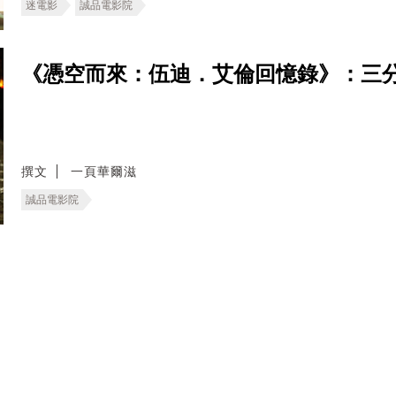
迷電影
誠品電影院
《憑空而來：伍迪．艾倫回憶錄》：三
撰文
一頁華爾滋
誠品電影院