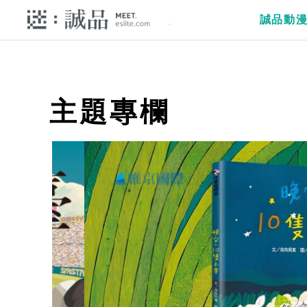
誠品動
主題專欄