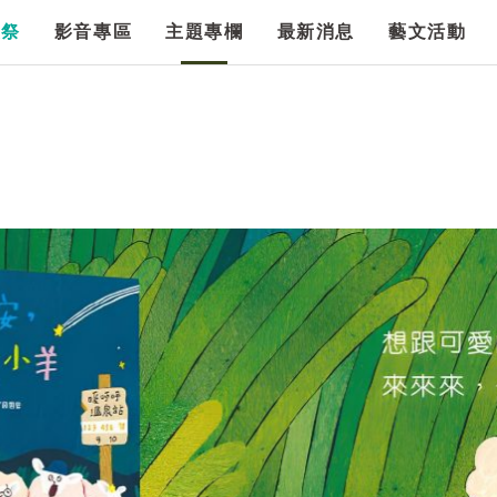
漫祭
影音專區
主題專欄
最新消息
藝文活動