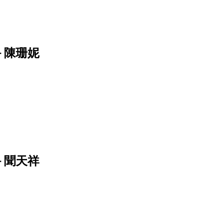
－陳珊妮
－聞天祥