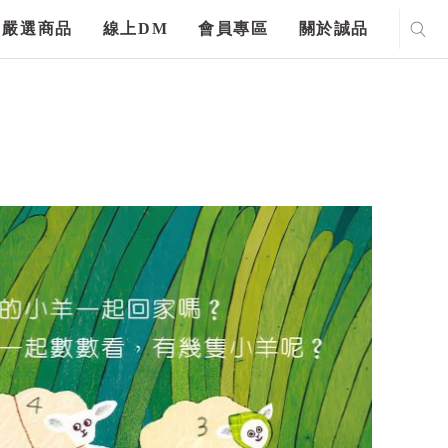
嚴選商品
線上DM
會員專區
關於誠品