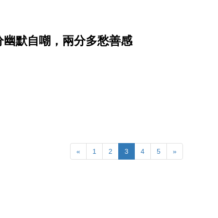
分幽默自嘲，兩分多愁善感
«
1
2
3
4
5
»