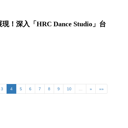
入「HRC Dance Studio」台
3
4
5
6
7
8
9
10
…
»
»»