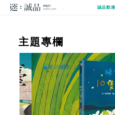
誠品動
主題專欄