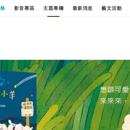
漫祭
影音專區
主題專欄
最新消息
藝文活動