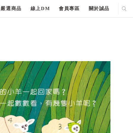
嚴選商品
線上DM
會員專區
關於誠品