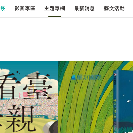
漫祭
影音專區
主題專欄
最新消息
藝文活動