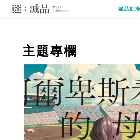
誠品動
主題專欄