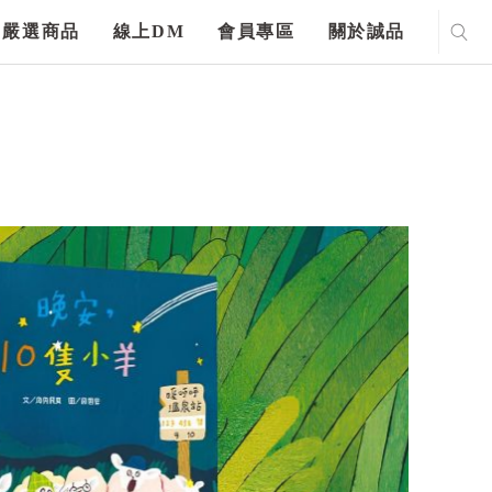
嚴選商品
線上DM
會員專區
關於誠品