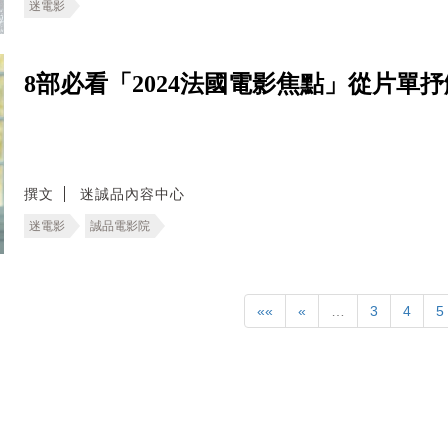
迷電影
8部必看「2024法國電影焦點」從片單
撰文
迷誠品內容中心
迷電影
誠品電影院
««
«
…
3
4
5