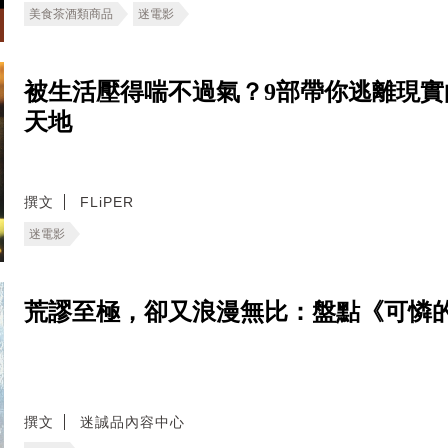
美食茶酒類商品
迷電影
被生活壓得喘不過氣？9部帶你逃離現
天地
撰文
FLiPER
迷電影
荒謬至極，卻又浪漫無比：盤點《可憐的
撰文
迷誠品內容中心