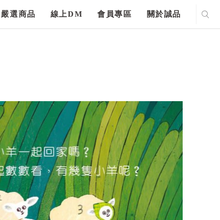
嚴選商品
線上DM
會員專區
關於誠品