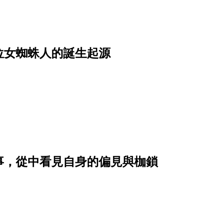
位女蜘蛛人的誕生起源
事，從中看見自身的偏見與枷鎖