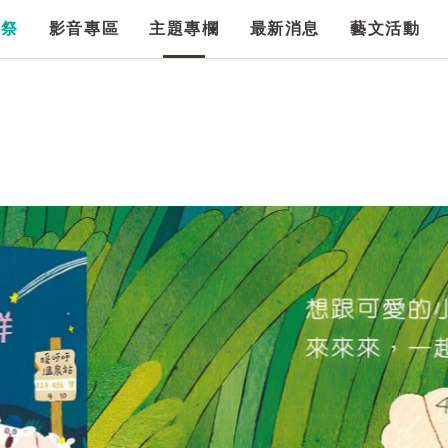
漫祭
影音專區
主題專欄
最新消息
藝文活動