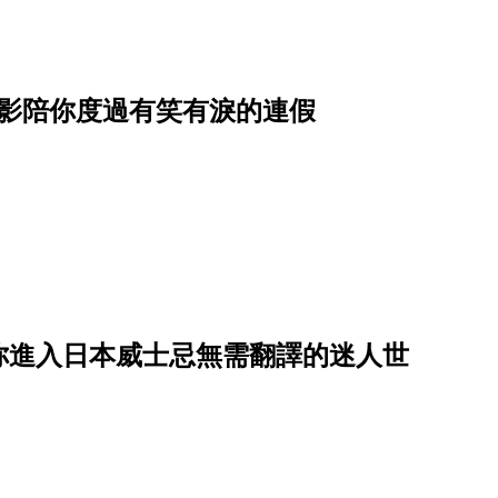
電影陪你度過有笑有淚的連假
你進入日本威士忌無需翻譯的迷人世