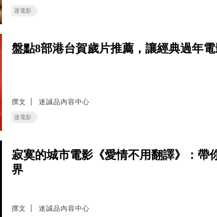
迷電影
盤點8部港台賀歲片推薦，讓經典過年
撰文
迷誠品內容中心
迷電影
寂寞的城市電影《愛情不用翻譯》：帶
界
撰文
迷誠品內容中心