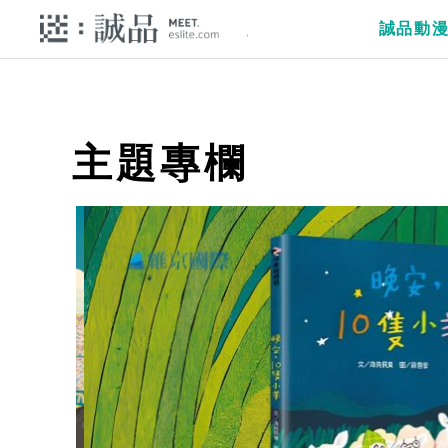
誠品動
主題專欄