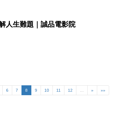
抒解人生難題｜誠品電影院
6
7
8
9
10
11
12
…
»
»»