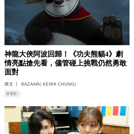
神龍大俠阿波回歸！《功夫熊貓4》劇
情亮點搶先看，儘管碰上挑戰仍然勇敢
面對
撰文
BAZAAR( KEIRA CHUNG)
迷電影