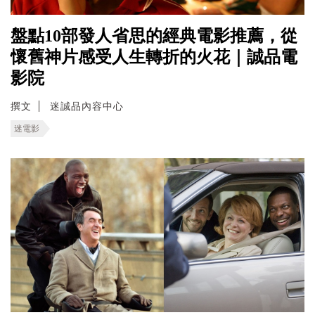
盤點10部發人省思的經典電影推薦，從
懷舊神片感受人生轉折的火花｜誠品電
影院
撰文
迷誠品內容中心
迷電影