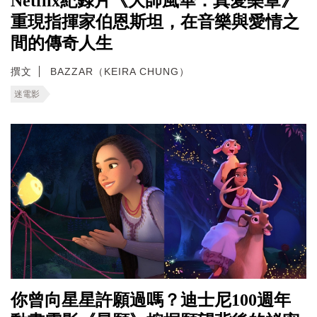
Netflix紀錄片《大師風華：真愛樂章》
重現指揮家伯恩斯坦，在音樂與愛情之
間的傳奇人生
撰文
BAZZAR（KEIRA CHUNG）
迷電影
你曾向星星許願過嗎？迪士尼100週年