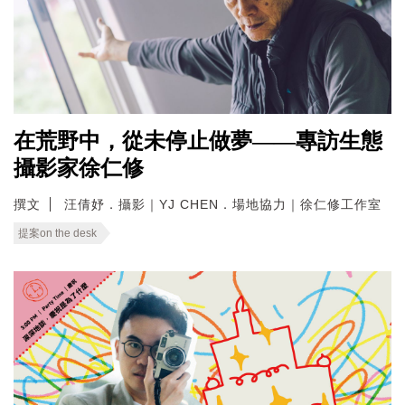
在荒野中，從未停止做夢——專訪生態
攝影家徐仁修
撰文
汪倩妤．攝影｜YJ CHEN．場地協力｜徐仁修工作室
提案on the desk