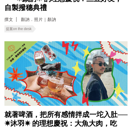
自製撥穗典禮
撰文
顏訥．照片｜顏訥
提案on the desk
就著啤酒，把所有感情拌成一坨入肚──
✷沐羽✷ 的理想慶祝：大魚大肉，吃