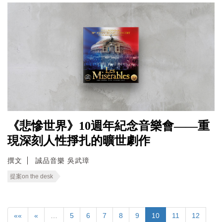
《悲慘世界》10週年紀念音樂會——重
現深刻人性掙扎的曠世劇作
撰文
誠品音樂 吳武璋
提案on the desk
««
«
…
5
6
7
8
9
10
11
12