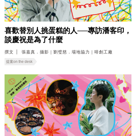
喜歡替別人挑蛋糕的人──專訪潘客印，
談慶祝是為了什麼
撰文
張嘉真．攝影｜劉璧慈．場地協力｜啡創工廠
提案on the desk