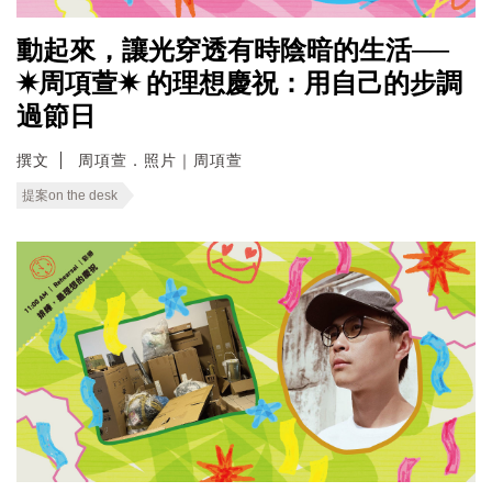
動起來，讓光穿透有時陰暗的生活──
✷周項萱✷ 的理想慶祝：用自己的步調
過節日
撰文
周項萱．照片｜周項萱
提案on the desk