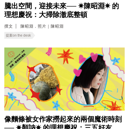
騰出空間，迎接未來── ✷陳昭淵✷ 的
理想慶祝：大掃除澈底整頓
撰文
陳昭淵．照片｜陳昭淵
提案on the desk
像麵條被女作家撈起來的兩個魔術時刻
── ✷顏訥✷ 的理想慶祝：三五好友，