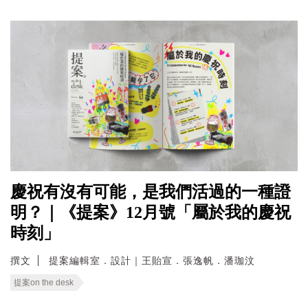
慶祝有沒有可能，是我們活過的一種證
明？｜《提案》12月號「屬於我的慶祝
時刻」
撰文
提案編輯室．設計｜王貽宣．張逸帆．潘珈汶
提案on the desk