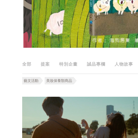
全部
提案
特別企畫
誠品專欄
人物故事
藝文活動
美妝保養類商品