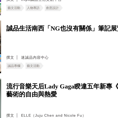
藝文活動
人物專訪
創意設計
誠品生活南西「NG也沒有關係」筆記
撰文
迷誠品內容中心
誠品專欄
藝文活動
流行音樂天后Lady Gaga睽違五年新
藝術的自由與熱愛
撰文
ELLE（Juju Chen and Nicole Fu）