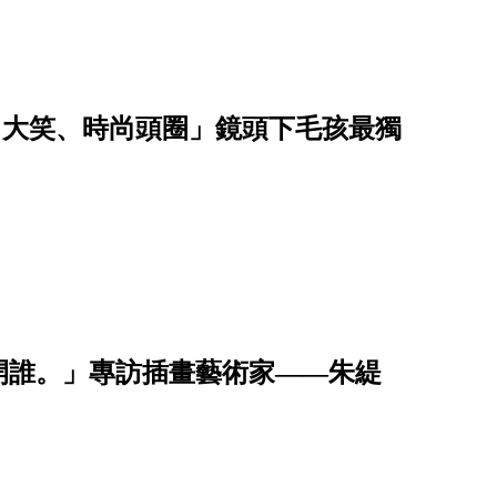
中大笑、時尚頭圈」鏡頭下毛孩最獨
開誰。」專訪插畫藝術家——朱緹