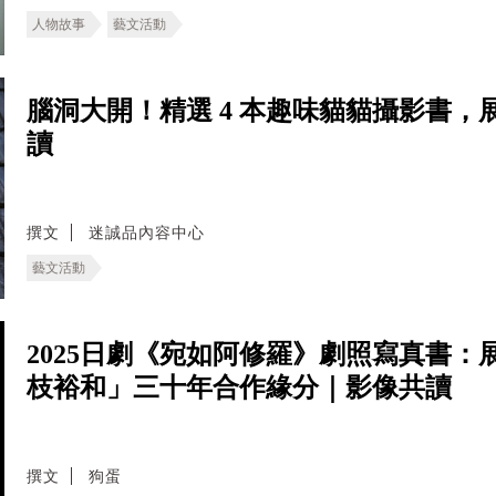
人物故事
藝文活動
腦洞大開！精選 4 本趣味貓貓攝影書
讀
撰文
迷誠品內容中心
藝文活動
2025日劇《宛如阿修羅》劇照寫真書
枝裕和」三十年合作緣分｜影像共讀
撰文
狗蛋