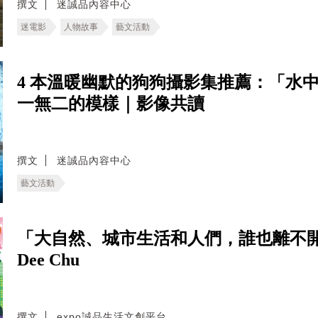
撰文
迷誠品內容中心
迷電影
人物故事
藝文活動
4 本溫暖幽默的狗狗攝影集推薦：「水
一無二的模樣｜影像共讀
撰文
迷誠品內容中心
藝文活動
「大自然、城市生活和人們，誰也離不
Dee Chu
撰文
expo誠品生活文創平台