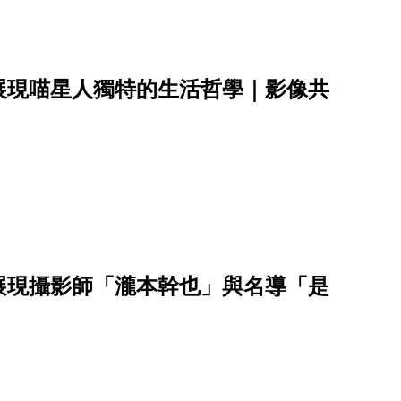
，展現喵星人獨特的生活哲學｜影像共
：展現攝影師「瀧本幹也」與名導「是