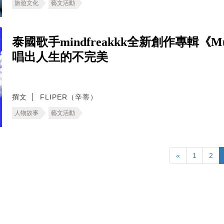
旅遊文化
藝文活動
泰國歌手mindfreakkk全新創作專輯《Mus
唱出人生的不完美
撰文
FLIPER（辛蒂）
人物故事
藝文活動
«
1
2