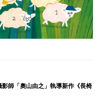
攝影師「奧山由之」執導新作《長椅