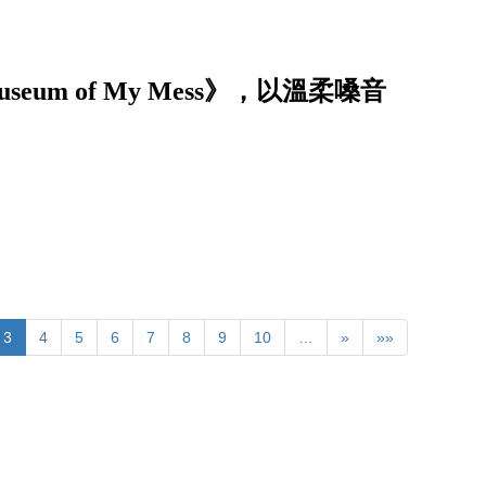
eum of My Mess》，以溫柔嗓音
3
4
5
6
7
8
9
10
…
»
»»