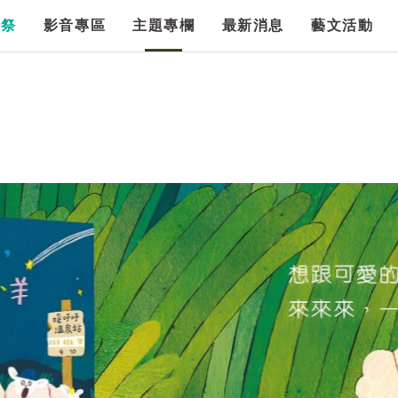
漫祭
影音專區
主題專欄
最新消息
藝文活動