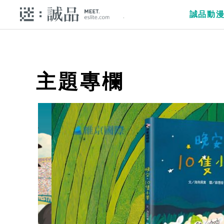
誠品動
主題專欄