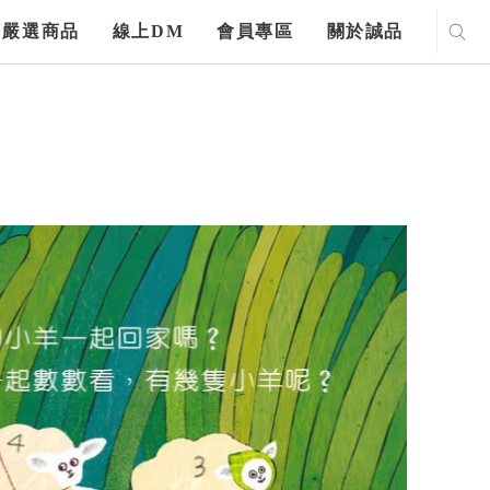
嚴選商品
線上DM
會員專區
關於誠品