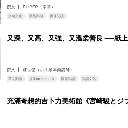
撰文
FLiPER（辛蒂）
旅遊文化
誠品專欄
圖像閱讀
又深、又高、又強、又溫柔善良 ──紙
撰文
莊世瑩（小大繪本館講師）
華文閱讀
提案on the desk
圖像閱讀
閱讀文化
充滿奇想的吉卜力美術館《宮崎駿とジ