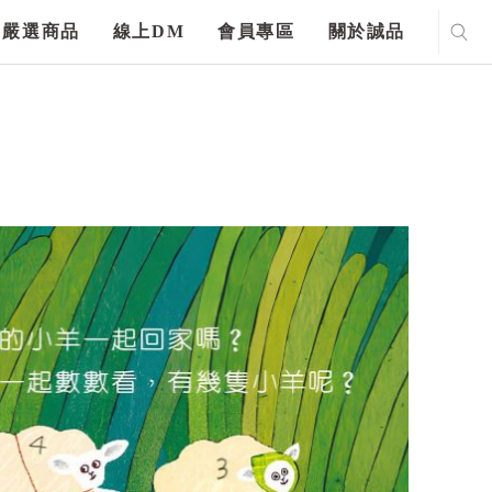
嚴選商品
線上DM
會員專區
關於誠品