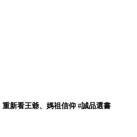
重新看王爺、媽祖信仰 #誠品選書