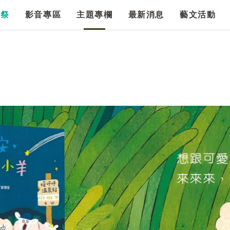
漫祭
影音專區
主題專欄
最新消息
藝文活動