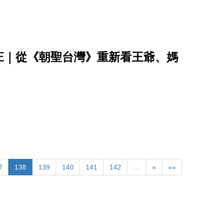
庄｜從《朝聖台灣》重新看王爺、媽
7
138
139
140
141
142
…
»
»»