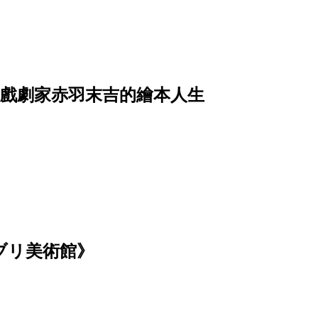
上戲劇家赤羽末吉的繪本人生
ブリ美術館》