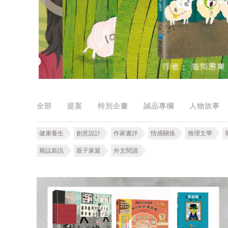
全部
提案
特別企畫
誠品專欄
人物故事
健康養生
創意設計
作家書評
情感關係
推理文學
雜誌新訊
親子家庭
外文閱讀