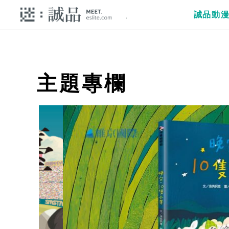
誠品動
主題專欄