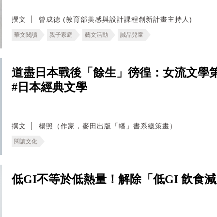
撰文
曾成德 (教育部美感與設計課程創新計畫主持人)
華文閱讀
親子家庭
藝文活動
誠品兒童
道盡日本戰後「餘生」徬徨：女流文學
#日本經典文學
撰文
楊照（作家，麥田出版「幡」書系總策畫）
閱讀文化
低GI不等於低熱量！解除「低GI 飲食