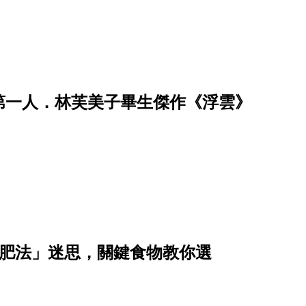
第一人．林芙美子畢生傑作《浮雲》
減肥法」迷思，關鍵食物教你選