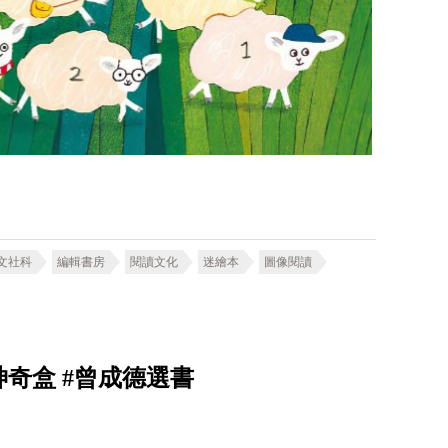
文社科
編輯書房
閱讀文化
迷繪本
圖像閱讀
奇盒 #曾成德選書