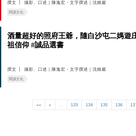
撰文
攝影、口述｜陳逸宏・文字撰述｜沈維巖
閱讀文化
酒量超好的照府王爺，隨白沙屯二媽遊
祖信仰 #誠品選書
撰文
攝影、口述｜陳逸宏・文字撰述｜沈維巖
閱讀文化
««
«
…
133
134
135
136
13