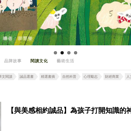
品牌故事
閱讀文化
藝術生活
華文閱讀
誠品選書
精選書摘
自然科普
心理勵志
財經商業
人
【與美感相約誠品】為孩子打開知識的神