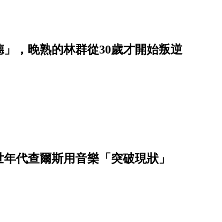
德」，晚熟的林群從30歲才開始叛逆
世年代查爾斯用音樂「突破現狀」