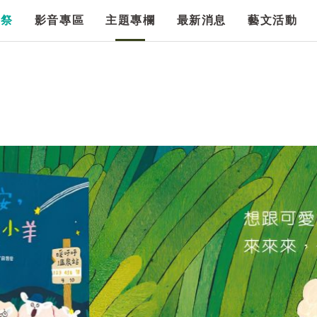
漫祭
影音專區
主題專欄
最新消息
藝文活動