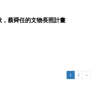
歡，蔡舜任的文物長照計畫
1
2
»