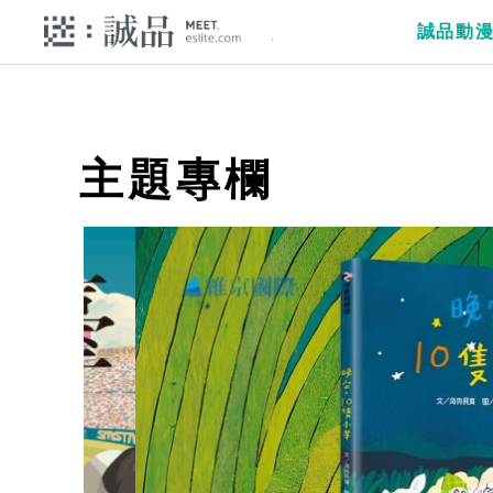
誠品動
主題專欄