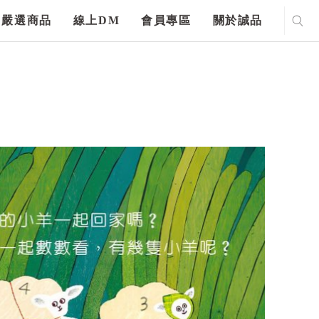
嚴選商品
線上DM
會員專區
關於誠品