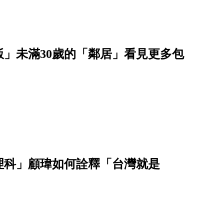
飯」未滿30歲的「鄰居」看見更多包
理科」顧瑋如何詮釋「台灣就是