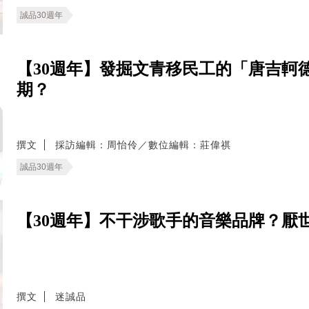
誠品30週年
【30週年】發掘文青移民工的「唐吉軻
期？
撰文
採訪編輯：周怡伶／數位編輯：莊偉祺
誠品30週年
【30週年】不干涉歌手的音樂品牌？厭
撰文
迷誠品