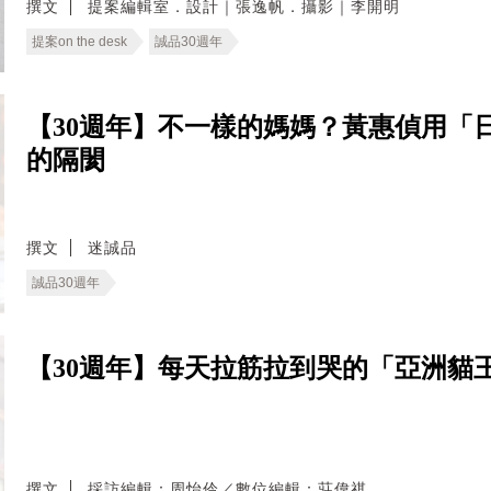
撰文
提案編輯室．設計｜張逸帆．攝影｜李開明
提案on the desk
誠品30週年
【30週年】不一樣的媽媽？黃惠偵用「
的隔閡
撰文
迷誠品
誠品30週年
【30週年】每天拉筋拉到哭的「亞洲貓
撰文
採訪編輯：周怡伶／數位編輯：莊偉祺