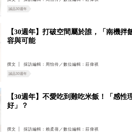
誠品30週年
【30週年】打破空間屬於誰，「南機拌
容與可能
撰文
採訪編輯：周怡伶／數位編輯：莊偉祺
誠品30週年
【30週年】不愛吃到難吃米飯！「感性
好」？
撰文
採訪編輯：賴柔蒨／數位編輯：莊偉祺