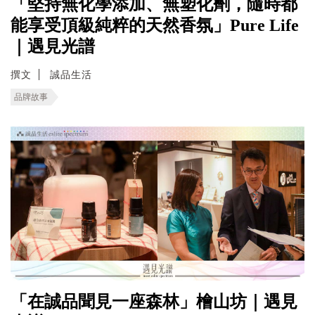
「堅持無化學添加、無塑化劑，隨時都
能享受頂級純粹的天然香氛」Pure Life
｜遇見光譜
撰文
誠品生活
品牌故事
「在誠品聞見一座森林」檜山坊｜遇見