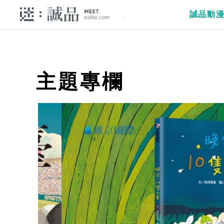
誠品動
主題專欄