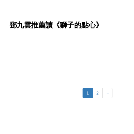
。—鄧九雲推薦讀《獅子的點心》
1
2
»