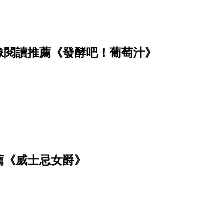
像閱讀推薦《發酵吧！葡萄汁》
薦《威士忌女爵》