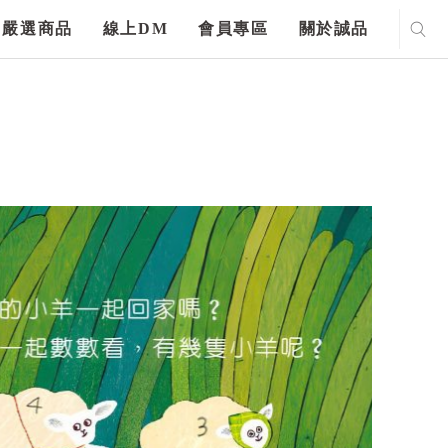
嚴選商品
線上DM
會員專區
關於誠品