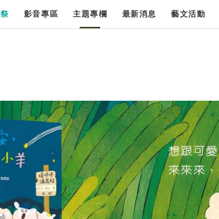
漫祭
影音專區
主題專欄
最新消息
藝文活動