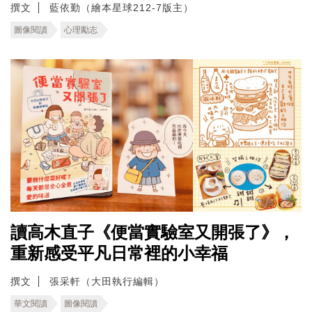
撰文
藍依勤（繪本星球212-7版主）
圖像閱讀
心理勵志
讀高木直子《便當實驗室又開張了》，
重新感受平凡日常裡的小幸福
撰文
張采軒（大田執行編輯）
華文閱讀
圖像閱讀