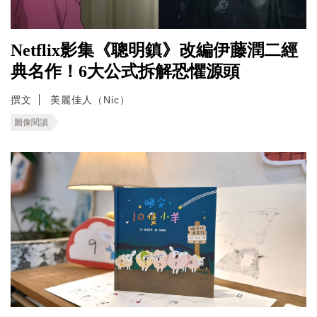
Netflix影集《聰明鎮》改編伊藤潤二經
典名作！6大公式拆解恐懼源頭
撰文
美麗佳人（Nic）
圖像閱讀