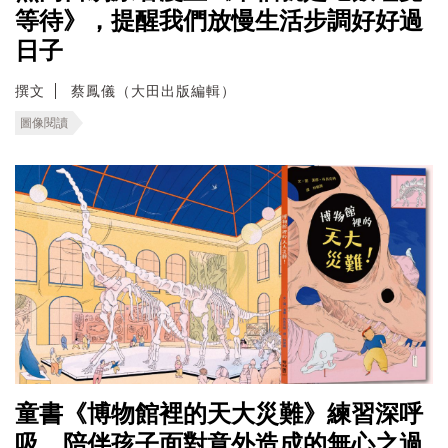
等待》，提醒我們放慢生活步調好好過
日子
撰文
蔡鳳儀（大田出版編輯）
圖像閱讀
童書《博物館裡的天大災難》練習深呼
吸，陪伴孩子面對意外造成的無心之過