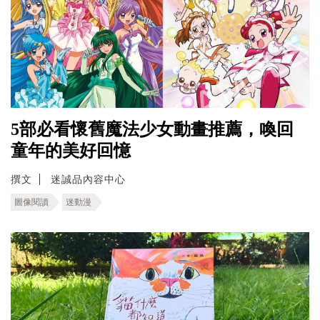
5部必看懷舊魔法少女動畫推薦，喚回
童年的美好回憶
撰文
迷誠品內容中心
圖像閱讀
迷動漫