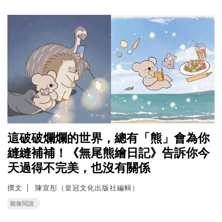
這破破爛爛的世界，總有「熊」會為你
縫縫補補！《無尾熊繪日記》告訴你今
天過得不完美，也沒有關係
撰文
陳宣彤（皇冠文化出版社編輯）
圖像閱讀