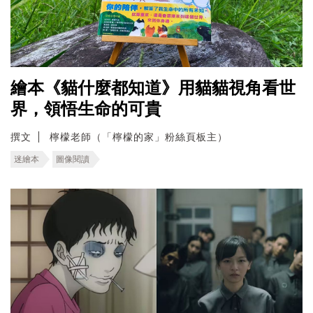
繪本《貓什麼都知道》用貓貓視角看世
界，領悟生命的可貴
撰文
檸檬老師（「檸檬的家」粉絲頁板主）
迷繪本
圖像閱讀