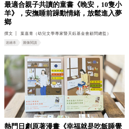
最適合親子共讀的童書《晚安，10隻小
羊》，安撫睡前躁動情緒，放鬆進入夢
鄉
撰文
葉嘉青（幼兒文學專家暨天鈺基金會顧問總監）
迷繪本
圖像閱讀
熱門日劇原著漫畫《幸福就是吃飯睡覺