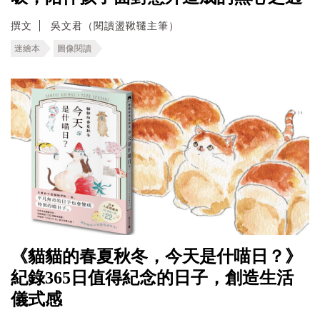
撰文
吳文君（閱讀盪鞦韆主筆）
迷繪本
圖像閱讀
《貓貓的春夏秋冬，今天是什喵日？》
紀錄365日值得紀念的日子，創造生活
儀式感