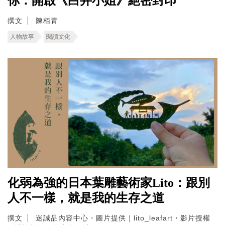
你：開啟《白井小姐》絕密封印
撰文
陳栢青
人物故事
閱讀文化
化弱為強的日本葉雕藝術家Lito：跟別
人不一樣，就是我的生存之道
撰文
迷誠品內容中心・圖片提供｜lito_leafart・影片授權