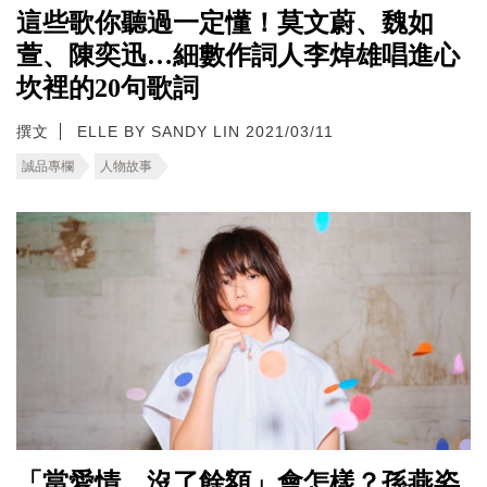
這些歌你聽過一定懂！莫文蔚、魏如
萱、陳奕迅…細數作詞人李焯雄唱進心
坎裡的20句歌詞
撰文
ELLE BY SANDY LIN 2021/03/11
誠品專欄
人物故事
「當愛情，沒了餘額」會怎樣？孫燕姿