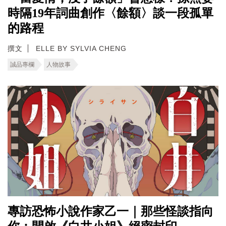
時隔19年詞曲創作〈餘額〉談一段孤單
的路程
撰文
ELLE BY SYLVIA CHENG
誠品專欄
人物故事
專訪恐怖小說作家乙一｜那些怪談指向