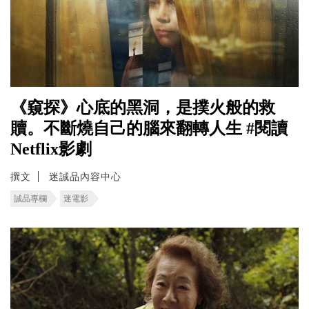
《窺探》心底的黑洞，是撲火般的救
贖。不斷燒自己的腦來翻轉人生 #閱讀
Netflix影劇
撰文
迷誠品內容中心
誠品專欄
迷電影