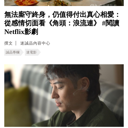
無法廝守終身，仍值得付出真心相愛：
從感情切面看《角頭：浪流連》 #閱讀
Netflix影劇
撰文
迷誠品內容中心
誠品專欄
迷電影