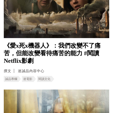
《愛x死x機器人 》：我們改變不了痛
苦，但能改變看待痛苦的能力 #閱讀
Netflix影劇
撰文
迷誠品內容中心
誠品專欄
迷電影
閱讀文化