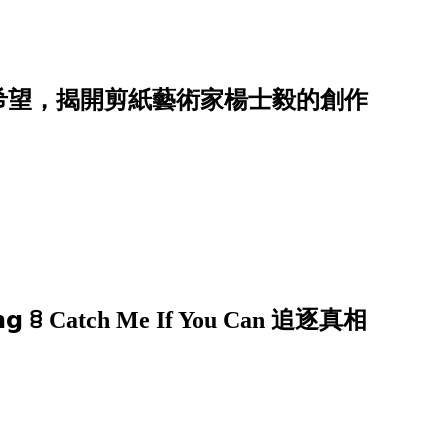
希望，揭開剪紙藝術家楊士毅的創作
𝗶𝗻𝗴 ꊞ Catch Me If You Can 追逐真相