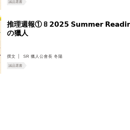
誠品選書
推理週報① ꊞ 𝟮𝟬𝟮𝟱 𝗦𝘂𝗺𝗺𝗲𝗿 𝗥𝗲𝗮𝗱
の獵人
撰文
SR 獵人公會長 冬陽
誠品選書