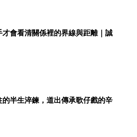
手才會看清關係裡的界線與距離｜誠
柱的半生淬鍊，道出傳承歌仔戲的辛