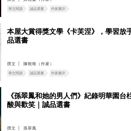
華文閱讀
誠品選書
作家書評
本屋大賞得獎文學《卡芙涅》，學習放
品選書
撰文
陳曉唯（作家）
華文閱讀
誠品選書
作家書評
《孫翠鳳和她的男人們》紀錄明華園台
酸與歡笑｜誠品選書
撰文
孫翠鳳