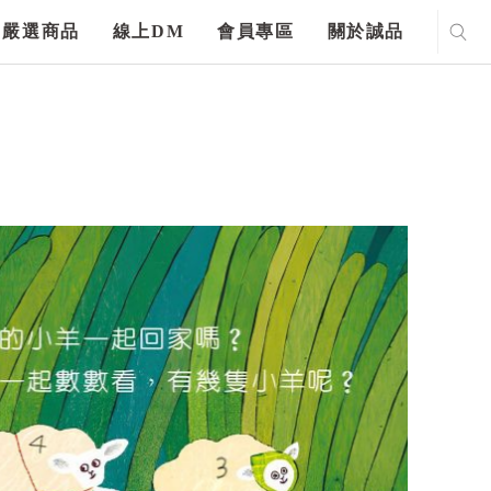
嚴選商品
線上DM
會員專區
關於誠品