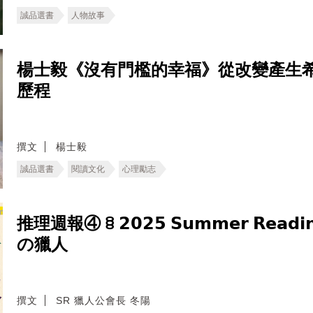
誠品選書
人物故事
楊士毅《沒有門檻的幸福》從改變產生
歷程
撰文
楊士毅
誠品選書
閱讀文化
心理勵志
推理週報④ ꊞ 𝟮𝟬𝟮𝟱 𝗦𝘂𝗺𝗺𝗲𝗿 𝗥𝗲𝗮𝗱
の獵人
撰文
SR 獵人公會長 冬陽