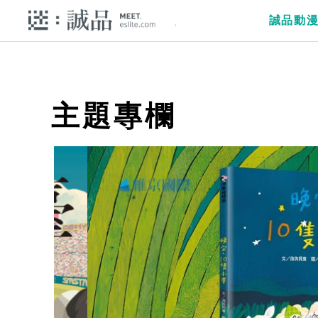
誠品動
主題專欄