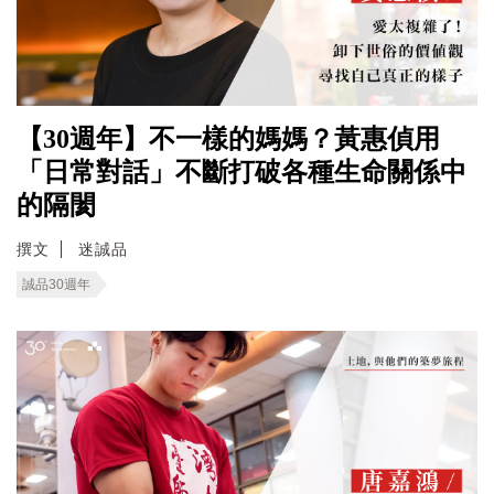
【30週年】不一樣的媽媽？黃惠偵用
「日常對話」不斷打破各種生命關係中
的隔閡
撰文
迷誠品
誠品30週年