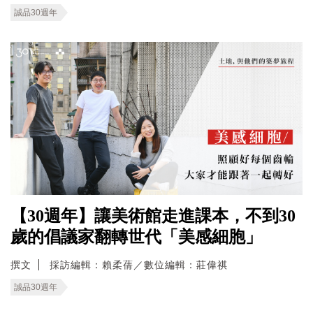
誠品30週年
【30週年】讓美術館走進課本，不到30
歲的倡議家翻轉世代「美感細胞」
撰文
採訪編輯：賴柔蒨／數位編輯：莊偉祺
誠品30週年