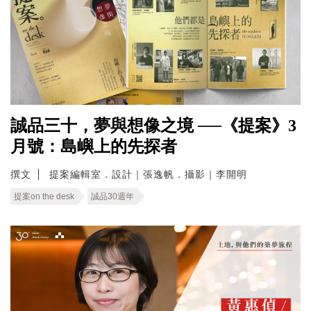
誠品三十，夢與想像之境 ──《提案》3
月號：島嶼上的先探者
撰文
提案編輯室．設計｜張逸帆．攝影｜李開明
提案on the desk
誠品30週年