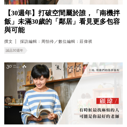
【30週年】打破空間屬於誰，「南機拌
飯」未滿30歲的「鄰居」看見更多包容
與可能
撰文
採訪編輯：周怡伶／數位編輯：莊偉祺
誠品30週年