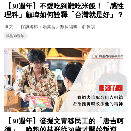
【30週年】不愛吃到難吃米飯！「感性
理科」顧瑋如何詮釋「台灣就是好」？
撰文
採訪編輯：賴柔蒨／數位編輯：莊偉祺
誠品30週年
【30週年】發掘文青移民工的「唐吉軻
德」，晚熟的林群從30歲才開始叛逆