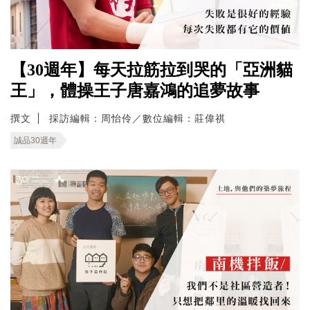
【30週年】每天拉筋拉到哭的「亞洲貓
王」，體操王子唐嘉鴻的追夢故事
撰文
採訪編輯：周怡伶／數位編輯：莊偉祺
誠品30週年