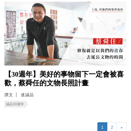
【30週年】美好的事物留下一定會被喜
歡，蔡舜任的文物長照計畫
撰文
迷誠品
誠品30週年
1
2
»