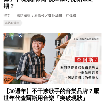
期？
撰文
採訪編輯：周怡伶／數位編輯：莊偉祺
誠品30週年
【30週年】不干涉歌手的音樂品牌？厭
世年代查爾斯用音樂「突破現狀」