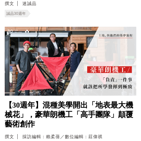
撰文
迷誠品
誠品30週年
【30週年】混種美學開出「地表最大機
械花」，豪華朗機工「高手團隊」顛覆
藝術創作
撰文
採訪編輯：賴柔蒨／數位編輯：莊偉祺