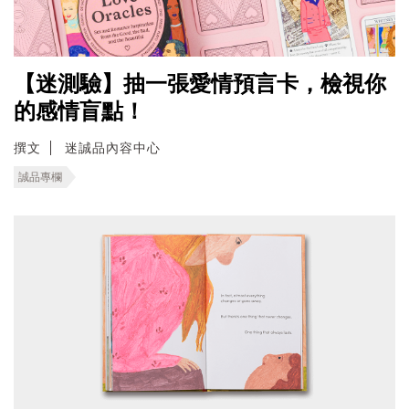
【迷測驗】抽一張愛情預言卡，檢視你
的感情盲點！
撰文
迷誠品內容中心
誠品專欄