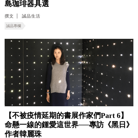
島珈琲器具選
撰文
誠品生活
誠品專欄
【不被疫情延期的書展作家們Part 6】
命懸一線的鍾愛這世界──專訪《黑日》
作者韓麗珠