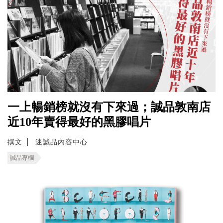
一上暢銷榜就沒有下來過；誠品敦南店
近10年賣得最好的黑膠唱片
撰文
迷誠品內容中心
誠品專欄