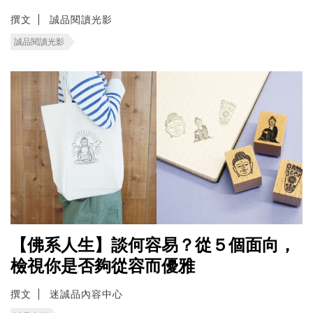
撰文
誠品閱讀光影
誠品閱讀光影
【佛系人生】談何容易？從５個面向，
檢視你是否夠從容而優雅
撰文
迷誠品內容中心