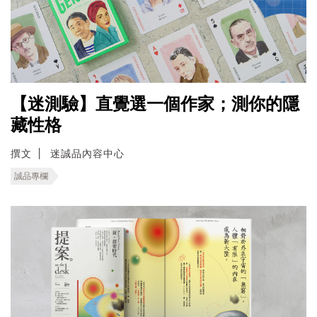
【迷測驗】直覺選一個作家；測你的隱
藏性格
撰文
迷誠品內容中心
誠品專欄