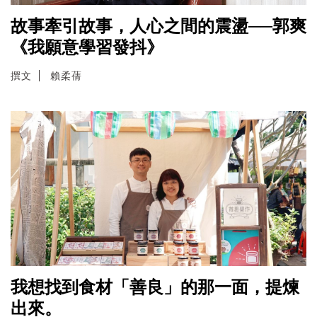
故事牽引故事，人心之間的震盪──郭爽
《我願意學習發抖》
撰文
賴柔蒨
我想找到食材「善良」的那一面，提煉
出來。