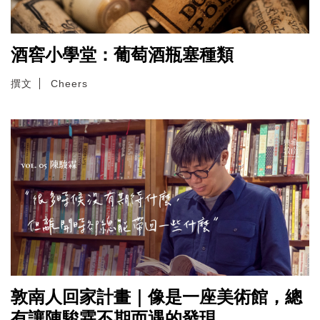
酒窖小學堂：葡萄酒瓶塞種類
撰文
Cheers
敦南人回家計畫｜像是一座美術館，總
有讓陳駿霖不期而遇的發現