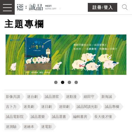
註冊/登入
主題專欄
影像共讀
迷台劇
誠品酒窖
迷動漫
細田守
新海誠
吉卜力
迷美劇
迷日劇
迷韓劇
誠品閱讀光影
誠品專欄
誠品電影院
誠品選樂
誠品選書
編輯書房
長大後才懂
迷測驗
迷繪本
迷電影