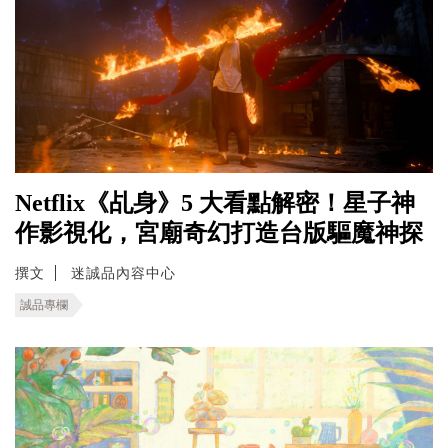
Netflix《乩身》5 大看點解密！星子神
作影視化，宮廟奇幻打造台版驅魔神探
撰文
迷誠品內容中心
誠品專欄