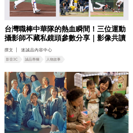
台灣職棒中華隊的熱血瞬間！三位運動
攝影師不藏私鏡頭參數分享｜影像共讀
撰文
迷誠品內容中心
影音3C
誠品專欄
人物故事