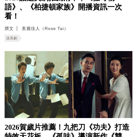
語》、《柏捷頓家族》開播資訊一次
看！
撰文
美麗佳人（Rose Tai）
迷美劇
2026賀歲片推薦！九把刀《功夫》打造
特效天花板，《孤味》導演新作《雙