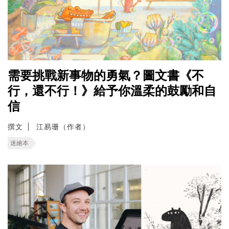
需要挑戰新事物的勇氣？圖文書《不
行，還不行！》給予你溫柔的鼓勵和自
信
撰文
江易珊（作者）
迷繪本