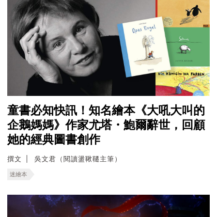
童書必知快訊！知名繪本《大吼大叫的
企鵝媽媽》作家尤塔・鮑爾辭世，回顧
她的經典圖書創作
撰文
吳文君（閱讀盪鞦韆主筆）
迷繪本