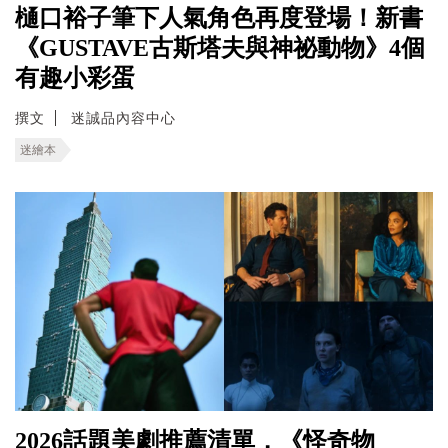
樋口裕子筆下人氣角色再度登場！新書
《GUSTAVE古斯塔夫與神祕動物》4個
有趣小彩蛋
撰文
迷誠品內容中心
迷繪本
2026話題美劇推薦清單，《怪奇物