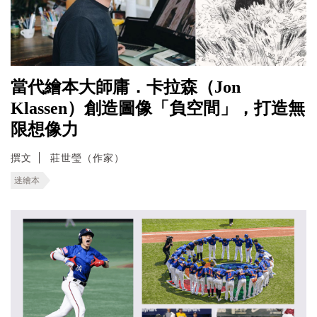
當代繪本大師庸．卡拉森（Jon
Klassen）創造圖像「負空間」，打造無
限想像力
撰文
莊世瑩（作家）
迷繪本