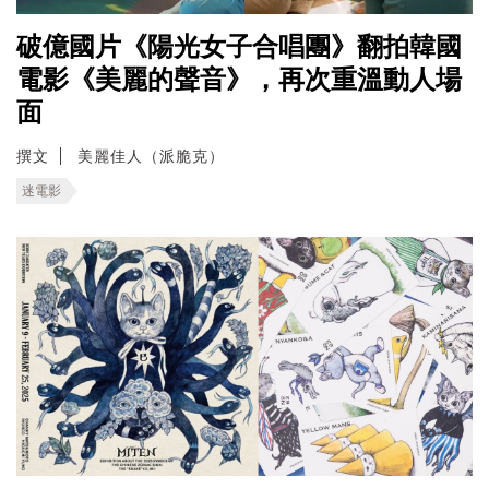
破億國片《陽光女子合唱團》翻拍韓國
電影《美麗的聲音》，再次重溫動人場
面
撰文
美麗佳人（派脆克）
迷電影