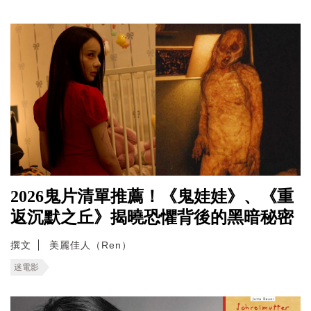
2026鬼片清單推薦！《鬼娃娃》、《重
返沉默之丘》揭曉恐懼背後的黑暗秘密
撰文
美麗佳人（Ren）
迷電影