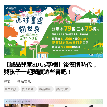
【誠品兒童SDGs專欄】後疫情時代，
與孩子一起閱讀這些書吧！
撰文
誠品書店
華文閱讀
親子家庭
誠品選書
誠品兒童