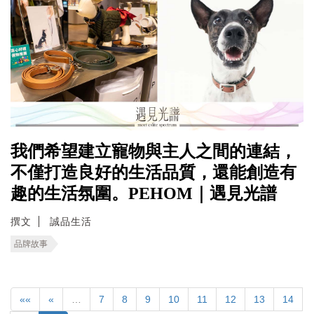
我們希望建立寵物與主人之間的連結，
不僅打造良好的生活品質，還能創造有
趣的生活氛圍。PEHOM｜遇見光譜
撰文
誠品生活
品牌故事
««
«
…
7
8
9
10
11
12
13
14