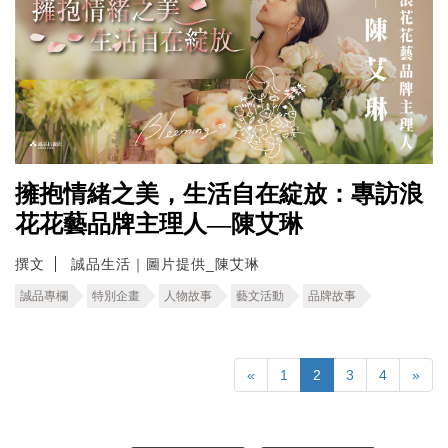
擁抱情緒之美，生活自在綻放：專訪浪
花花藝品牌主理人—陳艾琳
撰文
誠品生活｜圖片提供_陳艾琳
誠品專欄
特別企畫
人物故事
藝文活動
品牌故事
«
1
2
3
4
»