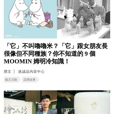
「它」不叫嚕嚕米？「它」跟女朋友長
很像但不同種族？你不知道的 9 個
MOOMIN 姆明冷知識！
撰文
迷誠品內容中心
藝文活動
品牌故事