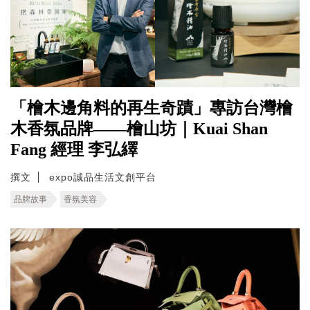
「檜木邊角料的再生奇蹟」專訪台灣檜
木香氛品牌——檜山坊｜Kuai Shan
Fang 經理 李弘繹
撰文
expo誠品生活文創平台
品牌故事
香氛美容