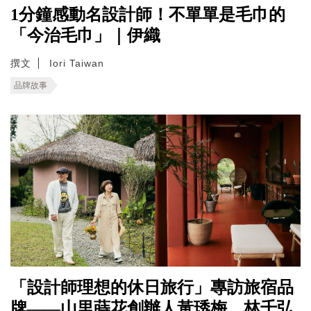
1分鐘感動名設計師！不單單是毛巾的
「今治毛巾」｜伊織
撰文
Iori Taiwan
品牌故事
「設計師理想的休日旅行」專訪旅宿品
牌——山里蒔花創辦人黃琇梅、林千弘