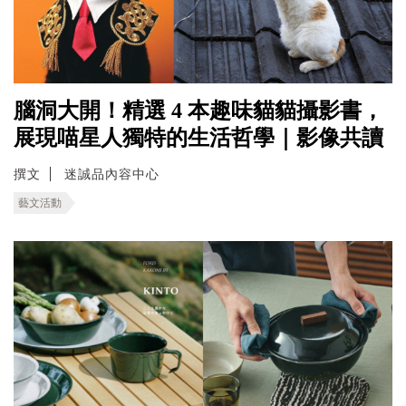
腦洞大開！精選 4 本趣味貓貓攝影書，
展現喵星人獨特的生活哲學｜影像共讀
撰文
迷誠品內容中心
藝文活動