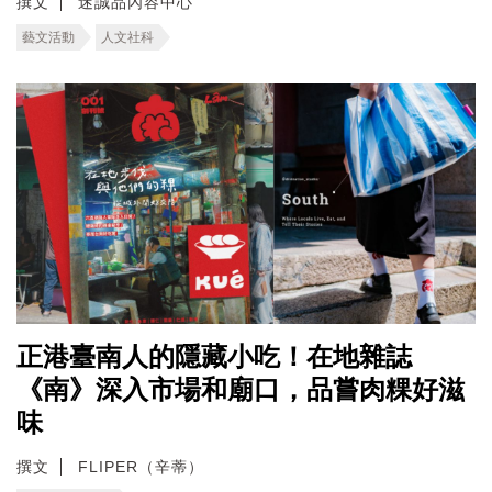
撰文
迷誠品內容中心
藝文活動
人文社科
正港臺南人的隱藏小吃！在地雜誌
《南》深入市場和廟口，品嘗肉粿好滋
味
撰文
FLIPER（辛蒂）