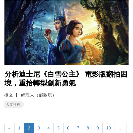
分析迪士尼《白雪公主》 電影版翻拍困
境，重拾轉型創新勇氣
撰文
經理人（郝致琪）
人文社科
«
1
2
3
4
5
6
7
8
9
10
…