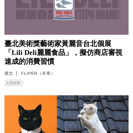
臺北美術獎藝術家黃麗音台北個展
「Lili Deli麗麗食品」，擬仿商店審視
速成的消費習慣
撰文
FLIPER（辛蒂）
人文社科