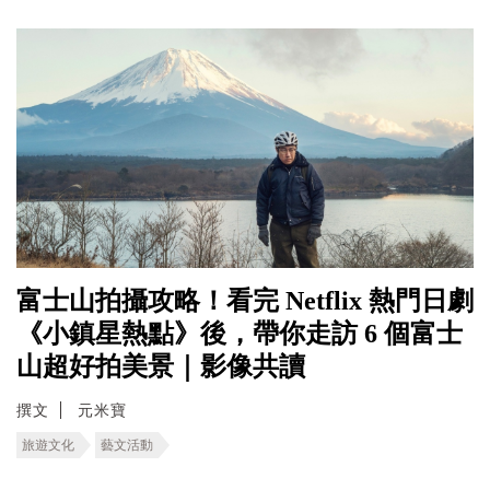
富士山拍攝攻略！看完 Netflix 熱門日劇
《小鎮星熱點》後，帶你走訪 6 個富士
山超好拍美景｜影像共讀
撰文
元米寶
旅遊文化
藝文活動