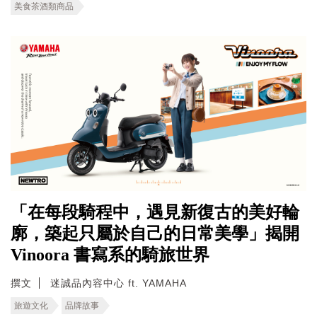
美食茶酒類商品
「在每段騎程中，遇見新復古的美好輪
廓，築起只屬於自己的日常美學」揭開
Vinoora 書寫系的騎旅世界
撰文
迷誠品內容中心 ft. YAMAHA
旅遊文化
品牌故事