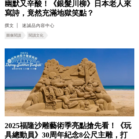
幽默又辛酸！《銀髮川柳》日本老人來
寫詩，竟然充滿地獄笑點？
撰文
迷誠品內容中心
圖像閱讀
閱讀文化
2025福隆沙雕藝術季亮點搶先看！《玩
具總動員》30周年紀念8公尺主雕，打