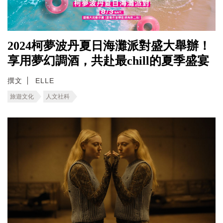
2024柯夢波丹夏日海灘派對盛大舉辦！
享用夢幻調酒，共赴最chill的夏季盛宴
撰文
ELLE
旅遊文化
人文社科