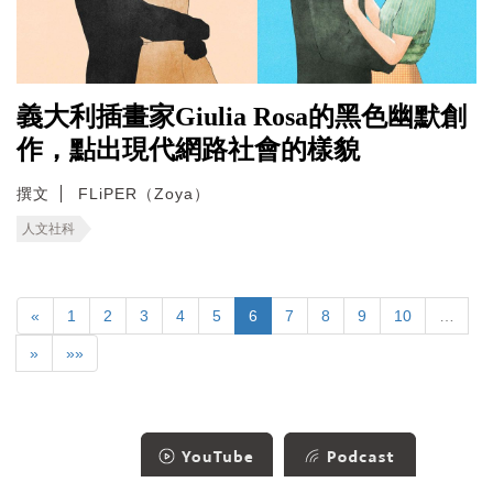
義大利插畫家Giulia Rosa的黑色幽默創
作，點出現代網路社會的樣貌
撰文
FLiPER（Zoya）
人文社科
«
1
2
3
4
5
6
7
8
9
10
…
»
»»