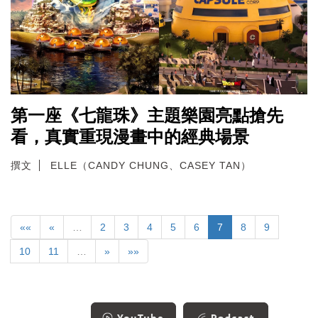
第一座《七龍珠》主題樂園亮點搶先
看，真實重現漫畫中的經典場景
撰文
ELLE（CANDY CHUNG、CASEY TAN）
««
«
…
2
3
4
5
6
7
8
9
10
11
…
»
»»