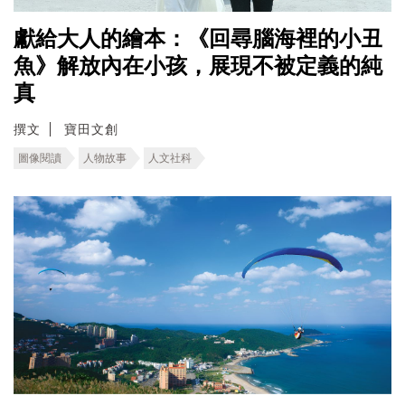
獻給大人的繪本：《回尋腦海裡的小丑
魚》解放內在小孩，展現不被定義的純
真
撰文
寶田文創
圖像閱讀
人物故事
人文社科