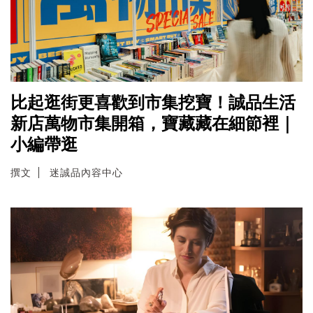
比起逛街更喜歡到市集挖寶！誠品生活
新店萬物市集開箱，寶藏藏在細節裡｜
小編帶逛
撰文
迷誠品內容中心