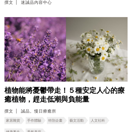
撰文
迷誠品內容中心
植物能將憂鬱帶走！５種安定人心的療
癒植物，趕走低潮與負能量
撰文
誠品。慢日療癒所
家居雜貨
手作體驗
特別企畫
藝文活動
人文社科
健康養生
香氛美容