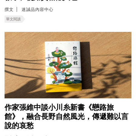
撰文
迷誠品內容中心
華文閱讀
作家張維中談小川糸新書《戀路旅
館》，融合長野自然風光，傳遞難以言
說的哀愁