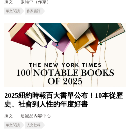
撰文
張維中（作家）
華文閱讀
作家書評
2025紐約時報百大書單公布！10本從歷
史、社會到人性的年度好書
撰文
迷誠品內容中心
華文閱讀
人文社科