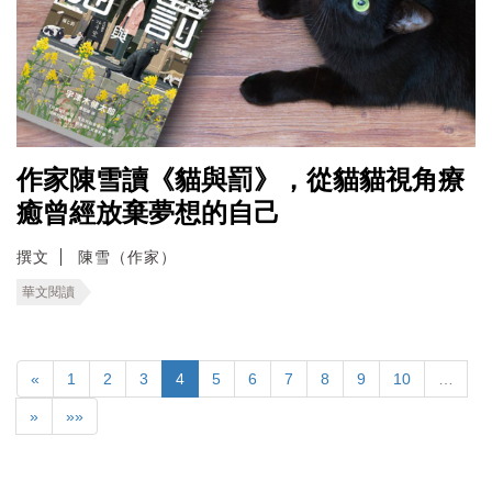
作家陳雪讀《貓與罰》，從貓貓視角療
癒曾經放棄夢想的自己
撰文
陳雪（作家）
華文閱讀
«
1
2
3
4
5
6
7
8
9
10
…
»
»»