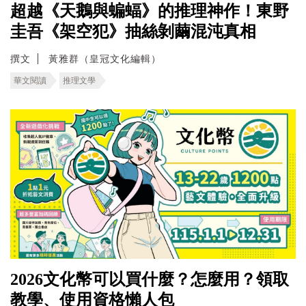
超越《天鵝與蝙蝠》的推理神作！東野
圭吾《架空犯》抽絲剝繭混沌真相
撰文
黃雅群（皇冠文化編輯）
華文閱讀
推理文學
2026文化幣可以買什麼？怎麼用？領取
教學、使用資格懶人包