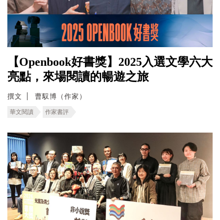
【Openbook好書獎】2025入選文學六大
亮點，來場閱讀的暢遊之旅
撰文
曹馭博（作家）
華文閱讀
作家書評