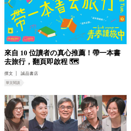
來自 10 位讀者の真心推薦！帶一本書
去旅行，翻頁即啟程 🗺️
撰文
誠品書店
華文閱讀