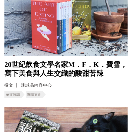
20世紀飲食文學名家M．F．K．費雪，
寫下美食與人生交織的酸甜苦辣
撰文
迷誠品內容中心
華文閱讀
閱讀文化