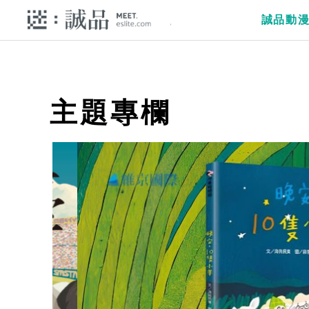
誠品動
主題專欄