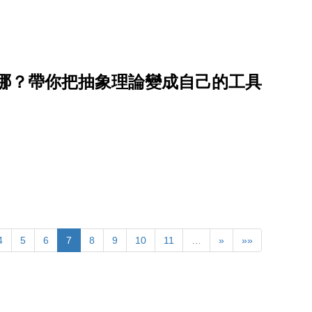
在哪？帶你把抽象理論變成自己的工具
4
5
6
7
8
9
10
11
…
»
»»