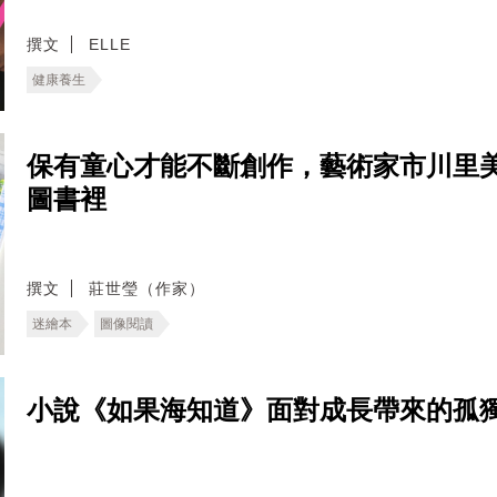
撰文
ELLE
健康養生
保有童心才能不斷創作，藝術家市川里
圖書裡
撰文
莊世瑩（作家）
迷繪本
圖像閱讀
小說《如果海知道》面對成長帶來的孤