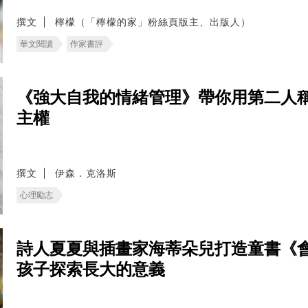
撰文
檸檬（「檸檬的家」粉絲頁版主、出版人）
華文閱讀
作家書評
《強大自我的情緒管理》帶你用第二人
主權
撰文
伊森．克洛斯
心理勵志
詩人夏夏與插畫家海蒂朵兒打造童書《
孩子探索長大的意義