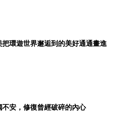
美把環遊世界邂逅到的美好通通畫進
獨不安，修復曾經破碎的內心