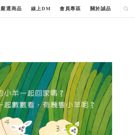
嚴選商品
線上DM
會員專區
關於誠品