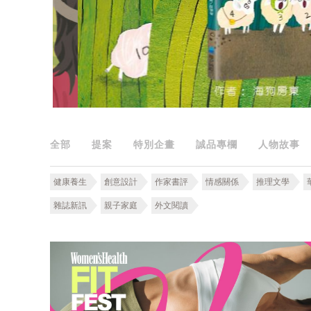
全部
提案
特別企畫
誠品專欄
人物故事
健康養生
創意設計
作家書評
情感關係
推理文學
雜誌新訊
親子家庭
外文閱讀