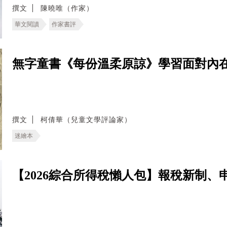
撰文
陳曉唯（作家）
華文閱讀
作家書評
無字童書《每份溫柔原諒》學習面對內
撰文
柯倩華（兒童文學評論家）
迷繪本
【2026綜合所得稅懶人包】報稅新制、