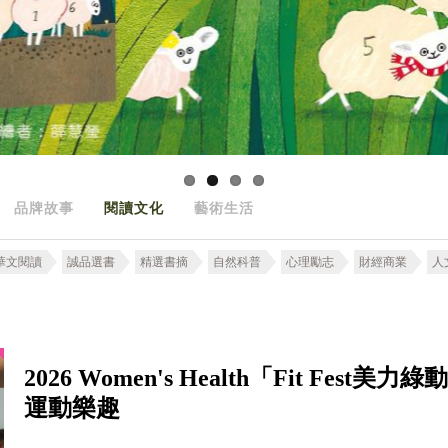
品牌故事
閱讀文化
藝術生活
華文閱讀
誠品選書
精選書摘
自然科普
心理勵志
財經商業
人
2026 Women's Health「Fit F
運動樂趣