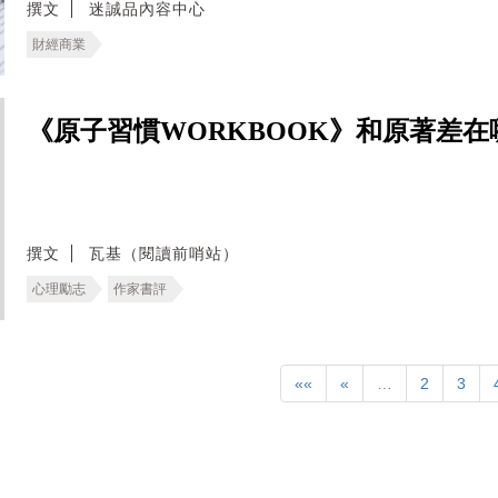
撰文
迷誠品內容中心
財經商業
《原子習慣WORKBOOK》和原著差
撰文
瓦基（閱讀前哨站）
心理勵志
作家書評
««
«
…
2
3