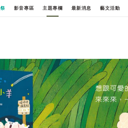
漫祭
影音專區
主題專欄
最新消息
藝文活動