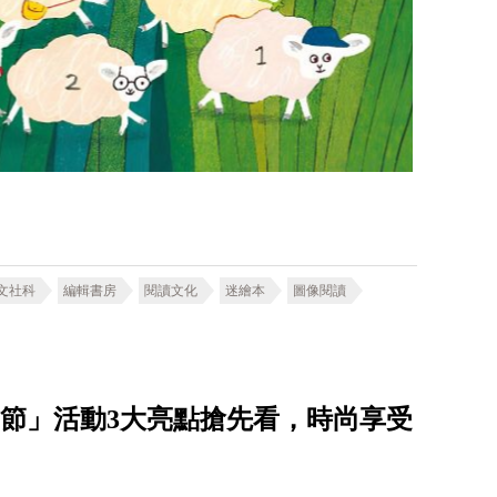
文社科
編輯書房
閱讀文化
迷繪本
圖像閱讀
est美力綠動節」活動3大亮點搶先看，時尚享受